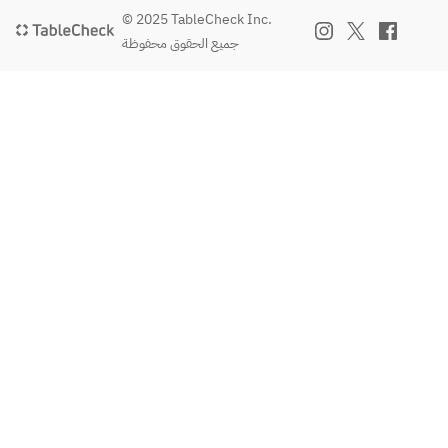
(One 
Shibuzu
doria 
© 2025 TableCheck Inc.
cup)     
ke 
with 
جميع الحقوق محفوظة
・Black 
sauce~
young 
tea 770 
· 
chicken
yen ( 
Jumbo 
· Fish & 
One 
omelet 
chips 
cup )
with 
~with 
hash 
Shibuzu
brown 
ke 
beef 
sauce~
sauce
· 
· 
Jumbo 
Italian-
omelet 
style 
with 
meatbal
hash 
l 
brown 
polpett
gravy
e
· 
· 
Italian-
Chinese
style 
 dim 