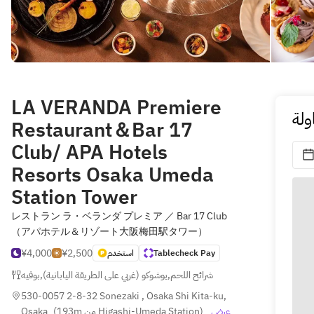
LA VERANDA Premiere
ولة
Restaurant＆Bar 17
Club/ APA Hotels
Resorts Osaka Umeda
Station Tower
レストラン ラ・ベランダ プレミア ／ Bar 17 Club
（アパホテル＆リゾート大阪梅田駅タワー）
¥4,000
¥2,500
استخدم
Tablecheck Pay
بوفيه
,
يوشوكو (غربي على الطريقة اليابانية)
,
شرائح اللحم
530-0057 2-8-32 Sonezaki , Osaka Shi Kita-ku, 
Osaka
(
193m من Higashi-Umeda Station
)
عرض 