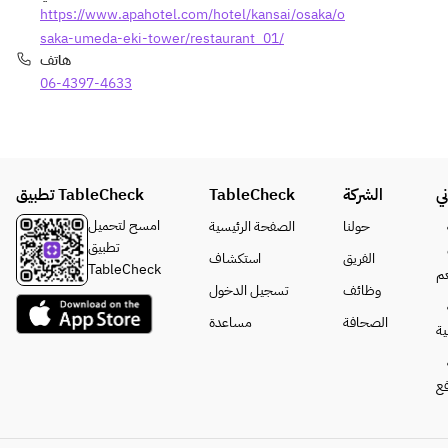
the 
Naniwa 
https://www.apahotel.com/hotel/kansai/osaka/o
3,300 
pizza 
noodles
specialt
yen ( 
(Tomato
saka-umeda-eki-tower/restaurant_01/
!”
y that 
One 
 Basil, 
هاتف
started 
time )     
Rich 
06-4397-4633
[Warm 
with 
・PC 
Carbona
Dishes]
"Meat 
microph
ra)
· Wood-
Udon 
ones 
· 
fired 
without 
and 
Addictiv
pizza 
the 
speaker
e fried 
تطبيق TableCheck
TableCheck
الشركة
ي
(Tomato
udon!"
s for 
green 
 Basil, 
We also 
امسح لتحميل
حولنا
الصفحة الرئيسية
online 
peppers
Rich 
have 
تطبيق
meeting
· Spicy 
الفريق
استكشاف
Carbona
many 
TableCheck
م
s 3,300 
chicken 
ra)
other 
وظائف
تسجيل الدخول
yen ( 
doria 
· 
items 
الصحافة
مساعدة
One 
with 
ة
Addictiv
availabl
time )     
young 
e fried 
e.
・Hot 
chicken
green 
فع
coffee 
· Fish & 
peppers
770 
chips 
· Spicy 
yen 
~with 
chicken 