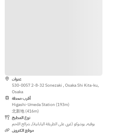
cables)  
specialt
skewer
of 
   ・LAN 
y! 
s
Deep-
cables 
Takoyak
· Osaka 
Fried 
and 
i
specialt
Skewer
Wifi 
· 
y! 
s
network
Naniwa’
Takoyak
• Osaka 
     ・
s “Niku-
i
Specialt
Coat 
dashi”: 
· 
y! 
Hangers
a local 
Naniwa’
Customi
     ・
favorite 
s “Niku-
zable 
الاتجاهات
Inner 
originati
dashi 
Takoyak
key
ng from 
Udon” 
i & 
“Niku-
عنوان
– a 
Chinese
【Surch
530-0057 2-8-32 Sonezaki , Osaka Shi Kita-ku,
udon 
local 
 Dim 
arge for 
Osaka
without 
favorite 
Sum
the 
أقرب محطة
the 
originati
• 
Higashi-Umeda Station (193m)
followin
udon!”
ng from 
Naniwa'
北新地 (416m)
g】
[Warm 
“Niku-
s Meat 
نوع المطبخ
・
Dishes]
udon 
Soup - 
شرائح اللحم
,
يوشوكو (غربي على الطريقة اليابانية)
,
بوفيه
Whiteb
· Wood-
without 
A 
موقع الكتروني
oard 
fired 