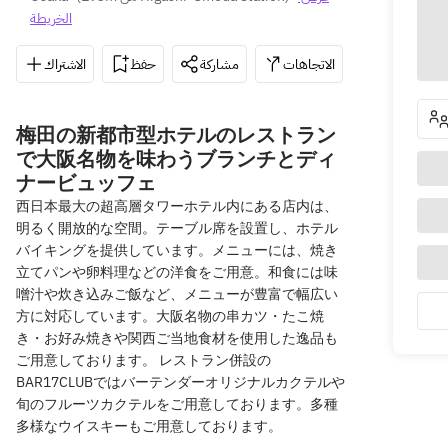
الخريطة
الاشتراك
حفظ
مشاركة
الاتجاهات
06-4397-4
梅田の新都市型ホテルのレストラン
で大阪名物を味わうブランチとディ
ナービュッフェ
西日本最大の超高層タワーホテル内にある店内は、
明るく開放的な空間。テーブル席を設置し、ホテル
バイキングを提供しています。メニューには、焼き
立てパンや卵料理などの洋食をご用意。和食には味
噌汁や炊き込みご飯など、メニューが豊富で幅広い
方に対応しています。大阪名物の串カツ・たこ焼
き・お好み焼きや関西ご当地食材を使用した逸品も
ご用意しております。 レストラン併設の
BAR17CLUBではバーテンダーオリジナルカクテルや
旬のフルーツカクテルをご用意しております。多種
多様なウイスキーもご用意しております。