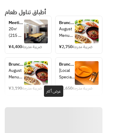
أطباق تناول طعام
Meeting 
Brunch 
Room
Buffet  
20㎡ 
August 
3,300 
(215 
Menu
yen → 
sq.ft)  
[Local 
2,750 
¥4,400
ضريبة مدرجة
¥2,750
ضريبة مدرجة
Can 
Specialt
yen
support 
ies]
up to 
· 
Brunch 
Brunch 
15 
Naniwa-
Buffet  
Buffet 
August 
[Local 
people
style 
3,740 
for 
Menu
Specialt
Contain
deep-
yen → 
4~11 
[Local 
y 
ing 
fried 
3,190 
years 
¥3,190
ضريبة مدرجة
¥1,650
ضريبة مدرجة
Specialt
Corner]
عرض أكثر
yen
old 
followin
skewers
ies]
• Osaka 
children
g:
 served 
· 
Specialt
・50 
on a 
Naniwa
y! 
inch TV 
large 
-style 
Naniwa'
(with 
platter
assorte
s Large 
HDMI 
· Osaka 
d fried 
Platter 