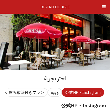
BISTRO DOUBLE
اختر تجربة
公式HP・Instagram
وجبة
飲み放題付きプラン
チ
公式HP・Instagram