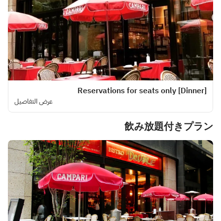
[Dinner] Reservations for seats only
عرض التفاصيل
飲み放題付きプラン