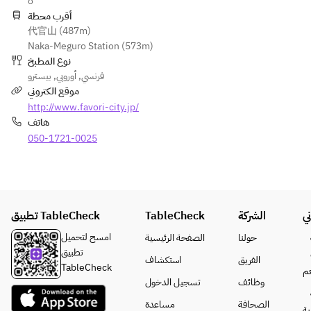
cabbage 
o
Genoese 
casserole à 
【Main 
casserole à 
أقرب محطة
sauce
l’Alsacienne
course】
代官山 (487m)
l’Alsacienne
■ Wagyu beef 
■ Roast lamb 
■ Lamb and 
Naka-Meguro Station (573m)
■ Roast lamb 
hamburger 
leg with 
seasonal 
نوع المطبخ
leg with 
+900
Balsamic 
vegetable 
بيسترو
,
أوروبي
,
فرنسي
balsamic and 
■ Bavette 
cream and 
couscous
موقع الكتروني
Genoa sauces
steak +900
Genovese 
http://www.favori-city.jp/
■ Wagyu beef 
sauce
【Final 
هاتف
hamburger 
【Desserts】 
■ Wagyu beef 
course】
+900
050-1721-0025
~Please 
hamburger 
■ Foie gras 
■ Bavette 
choose your 
+900
risotto
steak +900
preferred 
■ Bavette 
dessert~
steak +900
【Desserts】 
【Desserts】 
■ FAVORI’s 
~Please 
~Please 
تطبيق TableCheck
TableCheck
signature 
الشركة
ي
【Desserts】 
choose your 
select your 
French toast
~Please 
favorite 
امسح لتحميل
حولنا
الصفحة الرئيسية
preferred 
■ 
choose your 
dessert~
تطبيق
الفريق
استكشاف
dessert~
Daikanyama 
preferred 
■ FAVORI’s 
TableCheck
م
■ FAVORI’s 
cheesecake
dessert~
signature 
وظائف
تسجيل الدخول
specialty 
■ FAVORI’s 
French toast
الصحافة
مساعدة
French toast
ة