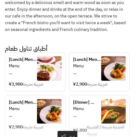
welcomed by a delicious smell and warm wood as soon as you
enter. Enjoy dinner and drinks at the end of the day, or relax in
our cafe in the afternoon, on the open terrace. We strive to
create a "French bistro you'll want to visit twice a week", based
on seasonal ingredients and French culinary tradition.
أطباق تناول طعام
[Lunch] Menu 
[Lunch] Menu 
pré-
Casual 
Menu
Menu
fixe〈FAVORI 
〈Reservation 
most popular 
Only Plan〉
【Amuse-
【Amuse-
course〉
¥3,900
ضريبة مدرجة
¥2,900
ضريبة مدرجة
bouche】
bouche】
■ Green salad
■ Green salad
[Lunch] Menu 
[Dinner] 
【Appetizers
【Appetizers
Casual 
Menu 
Menu
Menu
】
】
〈Reservation 
Délicieux
■ Tuscan 
■ Tuscan 
Only Plan〉
【Amuse-
【Amuse-
salad with 
salad with 
¥2,900
ضريبة مدرجة
الخدمة مدرجة / الضريبة
bouche】
bouche】
¥6,800
tuna and 
tuna and 
مدرجة
■ Green salad
■ Parmigiano 
عرض أكثر