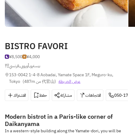
BISTRO FAVORI
¥8,500
¥4,000
فرنسي
,
أوروبي
,
بيسترو
153-0042 1-4-8 Aobadai, Yamate Space 1F, Meguro-ku, 
Tokyo
(
487m من 代官山
)
عرض الخريطة
الاشتراك
حفظ
مشاركة
الاتجاهات
050-1721
Modern bistrot in a Paris-like corner of
Daikanyama
In a western-style building along the Yamate-dori, you will be