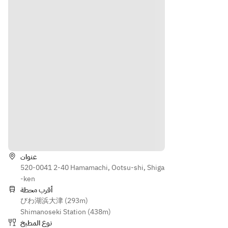
制限。
制限。
最大3
最大3
時間利
時間利
用可能
用可能
الاتجاهات
عنوان
520-0041 2-40 Hamamachi, Ootsu-shi, Shiga
-ken
أقرب محطة
びわ湖浜大津 (293m)
Shimanoseki Station (438m)
نوع المطبخ