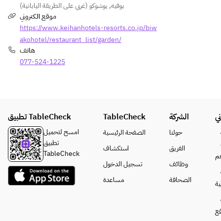
بوفيه
,
يوشوكو (غربي على الطريقة اليابانية)
موقع الكتروني
https://www.keihanhotels-resorts.co.jp/biw
akohotel/restaurant_list/garden/
هاتف
077-524-1225
ي
الشركة
TableCheck
تطبيق TableCheck
امسح لتحميل
حولنا
الصفحة الرئيسية
تطبيق
الفريق
استكشاف
TableCheck
م
وظائف
تسجيل الدخول
الصحافة
مساعدة
ة
فع