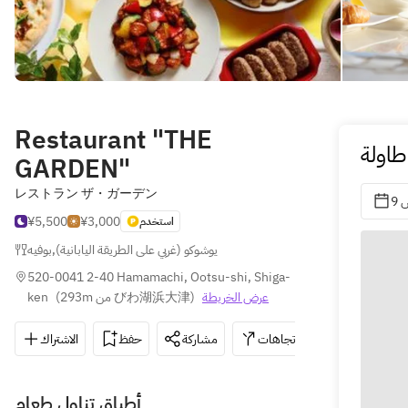
Restaurant "THE
طاولة
GARDEN"
レストラン ザ・ガーデン
س
¥5,500
¥3,000
استخدم
يوشوكو (غربي على الطريقة اليابانية)
,
بوفيه
520-0041 2-40 Hamamachi, Ootsu-shi, Shiga-
عرض الخريطة
)
293m من びわ湖浜大津
(
ken
077-524-1
الاتجاهات
مشاركة
حفظ
الاشتراك
أطباق تناول طعام