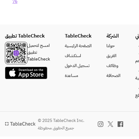
76
ي
الشركة
TableCheck
تطبيق TableCheck
امسح لتحميل
حولنا
الصفحة الرئيسية
تطبيق
الفريق
استكشاف
TableCheck
م
وظائف
تسجيل الدخول
الصحافة
مساعدة
ة
فع
© 2025 TableCheck Inc.
جميع الحقوق محفوظة