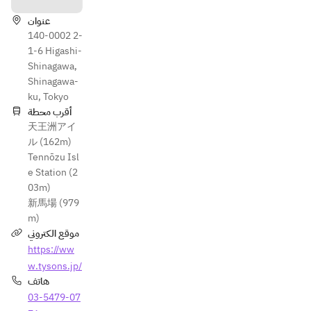
عنوان
140-0002 2-
1-6 Higashi-
Shinagawa,
Shinagawa-
ku, Tokyo
أقرب محطة
天王洲アイ
ル (162m)
Tennōzu Isl
e Station (2
03m)
新馬場 (979
m)
موقع الكتروني
https://ww
w.tysons.jp/
هاتف
03-5479-07