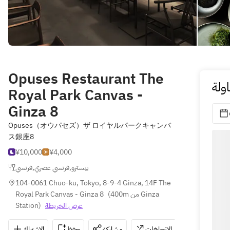
Opuses Restaurant The
ولة
Royal Park Canvas -
Ginza 8
Opuses（オウパセズ）ザ ロイヤルパークキャンバ
ス銀座8
¥10,000
¥4,000
فرنسي
,
فرنسي عصري
,
بيسترو
104-0061 Chuo-ku, Tokyo, 8-9-4 Ginza, 14F The 
Royal Park Canvas - Ginza 8
(
400m من Ginza 
Station
)
عرض الخريطة
الاشتراك
حفظ
مشاركة
الاتجاهات
03-6205-8