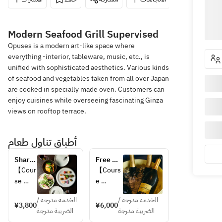
Modern Seafood Grill Supervised
Opuses is a modern art-like space where
everything -interior, tableware, music, etc., is
unified with sophisticated aesthetics. Various kinds
of seafood and vegetables taken from all over Japan
are cooked in specially made oven. Customers can
enjoy cuisines while overseeing fascinating Ginza
views on rooftop terrace.
أطباق تناول طعام
Share 
Free 
Course
Flow 
【Cour
【Cours
all-you-
se 
e 
can-
Details
Details
drink 
الخدمة مدرجة /
الخدمة مدرجة /
】
】
¥3,800
¥6,000
plan!
الضريبة مدرجة
الضريبة مدرجة
・
・