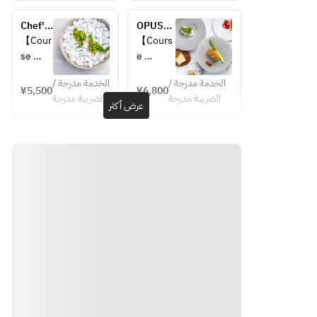
Amuse
Amuse 
・Warm 
Chef's 
OPUSES 
・
Appetiz
Course
LUNCH
【Cour
【Cours
Warm 
er
se 
e 
Appeti
・
Details
Details
zer
Chilled 
الخدمة مدرجة /
الخدمة مدرجة /
】
】
¥5,500
¥6,800
・
Appetiz
الضريبة مدرجة
الضريبة مدرجة
・
・
عرض أكثر
Chilled
er
Amuse
Amuse 
・
・First 
Appeti
Choice 
・
Appetiz
zer
of Main
Warm 
er
・
・
Appeti
・
Choice
Choice 
zer
Second 
 of 
of 
・
Appetiz
Main
Dessert
Chilled
er
・
・
Choice
・
Appeti
Choice 
 of 
Coffee 
zer
of Fish
Desser
or Tea
・
・
t
Choice
Choice 
●Main 