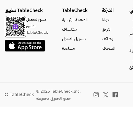
Roaste
(+2,750)
a 
Fishmon
d Pork
تطبيق TableCheck
TableCheck
الشركة
ي
・
ger　
・
●Desse
Today'
(+1,100)
امسح لتحميل
حولنا
الصفحة الرئيسية
Kuma
rt 
s 
تطبيق
الفريق
استكشاف
moto 
options:
Grilled 
●Main 
TableCheck
م
Beef 
・
Fish
options:
وظائف
تسجيل الدخول
Steak 
Okusaw
・
・
الصحافة
مساعدة
Frites  
a Roll 
ة
Roaste
Roasted 
(+2,75
Cake
d Pork
Pork
0)
・
・
・
فع
Hojicha 
Kuma
Roasted 
●Dess
Creme 
moto 
Duck 
ert 
Brulee
Beef 
Breas　
option
・
Steak 
(+2,200)
© 2025 TableCheck Inc.
s:
Today's 
Frites  
 *for 2 
جميع الحقوق محفوظة
・
Special 
(+2,75
person
Okusa
Dessert 
0)
・Beef 
wa 
(+880)
Steak　
Roll 
●Dess
(+3,850)
Cake
ert 