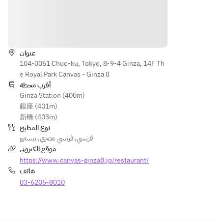
 of 
of Main
・
options:
Main
・
Coffee 
・
・
Dessert
الاتجاهات
or Tea
Eggplant
Choice
 & 
 of 
・
●Main 
Bologne
عنوان
Desser
Coffee 
option
104-0061 Chuo-ku, Tokyo, 8-9-4 Ginza, 14F Th
se 
t
or Tea
s:
e Royal Park Canvas - Ginza 8
Lasagna 
・
أقرب محطة
・
・
●Fish 
Ginza Station (400m)
Eggpla
Today's 
Coffee 
options:
銀座 (401m)
nt & 
Grilled 
or Tea
・
新橋 (403m)
Bologn
Fish
Today's 
نوع المطبخ
ese 
・
●Main 
Grilled 
بيسترو
,
فرنسي عصري
,
فرنسي
Lasagn
Roasted 
option
Fish
موقع الكتروني
a 
Pork
s:
・
https://www.canvas-ginza8.jp/restaurant/
・
・
・
Chef’s 
هاتف
Today'
Kumam
Eggpla
Option 
s 
03-6205-8010
oto 
nt & 
Style 
Grilled 
Beef 
Bologn
from 
Fish
Steak 
ese 
Sasue-
・
Frites  
Lasagn
Maeda 