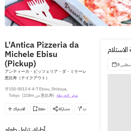
L'Antica Pizzeria da
الاستلام
Michele Ebisu
(Pickup)
أغسطس
アンティーカ・ピッツェリア・ダ・ミケーレ
恵比寿（テイクアウト）
150-0013 4-4-7 Ebisu, Shibuya, 
عرض الخريطة
)
218m من 恵比寿
(
Tokyo
03-5447-3
الاتجاهات
مشاركة
حفظ
الاشتراك
أطباق تناول طعام