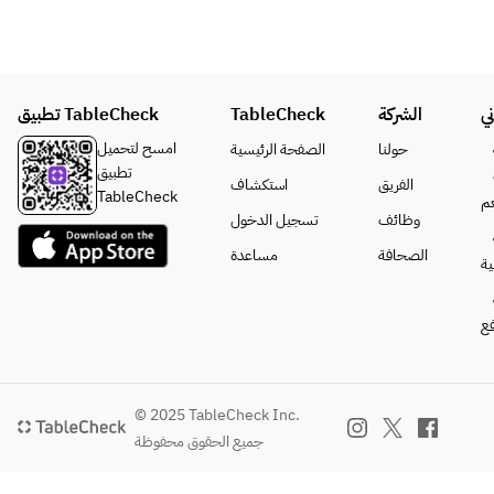
ي
الشركة
TableCheck
تطبيق TableCheck
امسح لتحميل
حولنا
الصفحة الرئيسية
تطبيق
الفريق
استكشاف
TableCheck
م
وظائف
تسجيل الدخول
الصحافة
مساعدة
ة
فع
© 2025 TableCheck Inc.
جميع الحقوق محفوظة