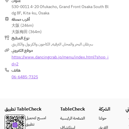
店内全
عنوان
コンボ
体がお
530-0011 4-20 Ofukacho, Grand Front Osaka South Bl
バッグ
祝いム
dg 8F, Kita-ku, Osaka
のソー
ード一
أقرب محطة
スをお
大阪 (246m)
色に染
選び下
大阪梅田 (364m)
まりま
さい。
نوع المطبخ
す！
※写真
الكاجون والكربول والكاريبي
,
الترفيه
,
سرطان البحر والمحار
はイメ
موقع الكتروني
※お写
ージで
https://www.dancingcrab.jp/menu/index.html?shop_i
真はイ
す
メージ
d=2
です。
هاتف
予告な
06-6485-7325
しに内
容変更
あり！
※ご提
供のタ
تطبيق TableCheck
TableCheck
الشركة
ي
イミン
امسح لتحميل
حولنا
الصفحة الرئيسية
グはこ
تطبيق
ちらで
الفريق
استكشاف