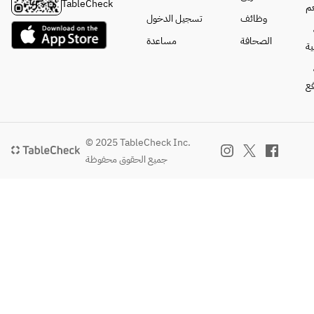
TableCheck
م
演出さ
وظائف
تسجيل الدخول
せてい
الصحافة
مساعدة
ただき
ة
ます。
※1プレ
فع
ート
（1～2
名様
分）
© 2025 TableCheck Inc.
جميع الحقوق محفوظة