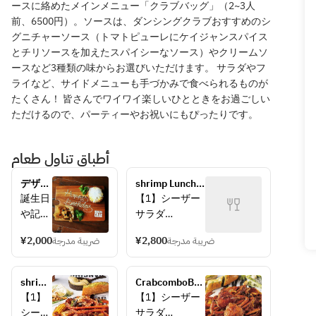
ースに絡めたメインメニュー「クラブバッグ」（2~3人
前、6500円）。ソースは、ダンシングクラブおすすめのシ
グニチャーソース（トマトピューレにケイジャンスパイス
とチリソースを加えたスパイシーなソース）やクリームソ
ースなど3種類の味からお選びいただけます。 サラダやフ
ライなど、サイドメニューも手づかみで食べられるものが
たくさん！ 皆さんでワイワイ楽しいひとときをお過ごしい
ただけるので、パーティーやお祝いにもぴったりです。
أطباق تناول طعام
デザー
shrimp Lunch 
トプレ
course ¥5000 
誕生日
【1】シーザー
ート
per person
や記念
サラダ
日・歓
【2】スープ
¥2,000
ضريبة مدرجة
¥2,800
ضريبة مدرجة
送迎会
【3】丸ごとズ
の主役
ワイガニ入りコ
の方は
ンボバッグ（パ
shrimp
CrabcomboBag 
いらっ
スタ入り）
＆
Lunch course 
【1】
【1】シーザー
しゃる
【4】パン(食べ
crab 
¥5000 per 
シーザ
サラダ