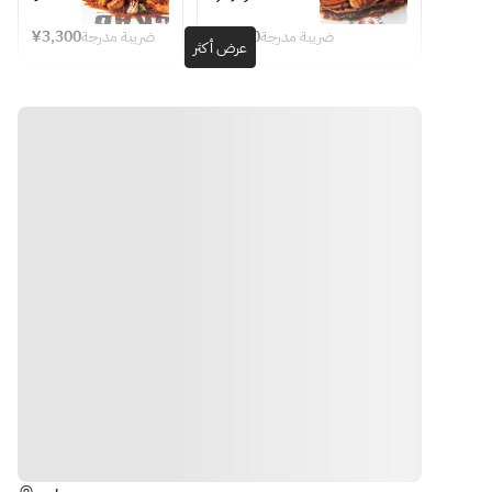
なら、
放題)
Lunch 
person
ーサラ
【2】スープ
このサ
course 
¥3,300
ضريبة مدرجة
¥5,000
ضريبة مدرجة
ダ
【3】丸ごとズ
عرض أكثر
¥3300 
ービス
※ご注文時にコ
【2】
ワイガニ入りコ
per 
がもっ
ンボバッグのソ
スープ
ンボバッグ（パ
person
てこ
ースをお選び下
【3】
スタ入り）
い！
さい。
丸ごと
【4】パン(食べ
毎時間
※写真はイメー
ズワイ
放題)
45分頃
ジです
ガニ入
に始ま
りコン
※ご注文時にコ
るダン
ボバッ
ンボバッグのソ
スタイ
グ（パ
ースをお選び下
ムにダ
スタ入
さい。
ンサー
り）
※写真はイメー
がメッ
【4】
ジです
セージ
パン
プレー
(食べ
トをお
放題)
席まで
الاتجاهات
お届
※ご注
け！
文時に