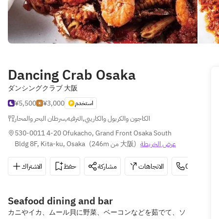
Dancing Crab Osaka
ダンシングクラブ 大阪
¥5,500
¥3,000
استخدم
سرطان البحر والمحار
,
الترفيه
,
الكاجون والكربول والكاريبي
530-0011 4-20 Ofukacho, Grand Front Osaka South 
Bldg 8F, Kita-ku, Osaka
(
246m من 大阪
)
عرض الخريطة
الاشتراك
حفظ
مشاركة
الاتجاهات
06-6485-7
Seafood dining and bar
カニやイカ、ムール貝に野菜、ベーコンなどを茹でて、ソ