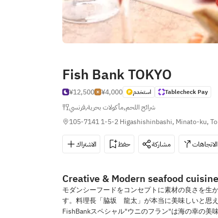
Fish Bank TOKYO
¥12,500
¥4,000
استخدم
Tablecheck Pay
فرنسي
,
مأكولات بحرية
,
شرائح اللحم
105-7141 1-5-2 Higashishinbashi, Minato-ku, T
الاتجاهات
مشاركة
حفظ
الاشتراك
Creative & Modern seafood cuisin
モダンシーフードをコンセプトに素材の良さを生
す。料理長「脇坂 龍太」が本当に美味しいと思
FishBankスペシャル"ウニのフラン"は海の幸