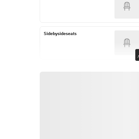
■ Please choose one of the 
■Manhattan Clam Chowder
following:
■Pan-Seared Grunt with Selvatico 
・Meat dish of the day
and Horseradish Aroma
・Combination of Japanese Sea 
■Beef Fillet Steak
Bass and Scallop (+¥1,100)
■Elderflower Jelly and Yogurt 
Sidebysideseats
・Domestic Beef Sirloin Steak (+
Mousse with Lychee Sorbet
¥1,300)
■Bread/Coffee
・Beef Fillet Steak (+¥1,500)
*Course contents and number of 
・Combination of Beef Fillet and 
dishes may change depending on 
Sirloin (+¥1,900)
the season and availability of 
*Prices in parentheses apply from 
ingredients.
April 1st.
■ Breton Galette and White Peach 
Compote with Mascarpone Ice 
Cream
■ Bread / Coffee or Tea