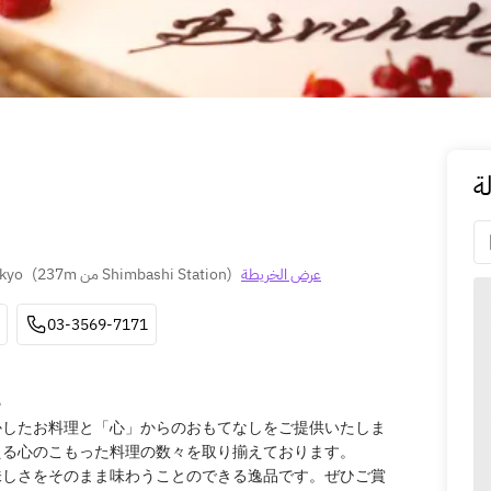
ة
okyo
(
237m من Shimbashi Station
)
عرض الخريطة
03-3569-7171
e
かしたお料理と「心」からのおもてなしをご提供いたしま
える心のこもった料理の数々を取り揃えております。
の美味しさをそのまま味わうことのできる逸品です。ぜひご賞