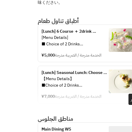
味ください。
أطباق تناول طعام
[Lunch] 6 Course ＋ 2drink 
(Weekdays)
[Menu Details]
■ Choice of 2 Drinks
Sparkling wine, white wine (glass), 
¥5,000
الخدمة مدرجة / الضريبة مدرجة
red wine (glass),
Orange juice, grapefruit juice, 
ginger ale, oolong tea
[Lunch] Seasonal Lunch: Choose 2 
drinks including sparkling wine 
【Menu Details】
■ Fish Bank TOKYO Fresh Sea 
(weekends and holidays only)
■Choice of 2 Drinks
Urchin Flan (Glass Style)
"Sparkling Wine, White Wine (by the 
■ Largehead Hairtail and Spaghetti 
¥7,000
الخدمة مدرجة / الضريبة مدرجة
glass), Red Wine (by the glass), Soft 
Squash *Nage* Style
Drink"
■ Lobster Cappuccino with Sweet 
Corn Mousse
مناطق الجلوس
■Sea Urchin Flan
■ Poêlé of Red Sea Bream with 
■Cod and Eggplant Ensemble with 
Winter Melon Sauce
Main Dining WS
Fennel Aroma