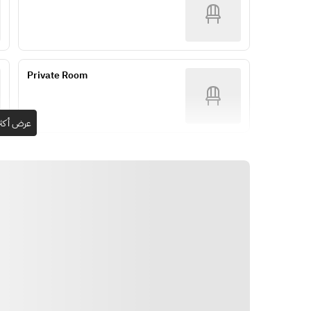
■Bread/Coffee
■ Please choose one of the 
*Course contents and number of 
following:
dishes may change depending on 
・Meat dish of the day
the season and availability of 
・Combination of Japanese Sea 
ingredients.
Bass and Scallop (+¥1,100)
Private Room
・Domestic Beef Sirloin Steak (+
¥1,300)
・Beef Fillet Steak (+¥1,500)
عرض أكثر
・Combination of Beef Fillet and 
Sirloin (+¥1,900)
*Prices in parentheses apply from 
April 1st.
■ Breton Galette and White Peach 
Compote with Mascarpone Ice 
Cream
■ Bread / Coffee or Tea