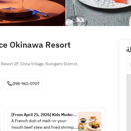
ce Okinawa Resort
ة
sort 2F, Onna Village, Kunigami District, 
098-965-0707
[From April 25, 2026] Kids Modern 
Plate
A French dish of melt-in-your-
mouth beef stew and fried shrimp.