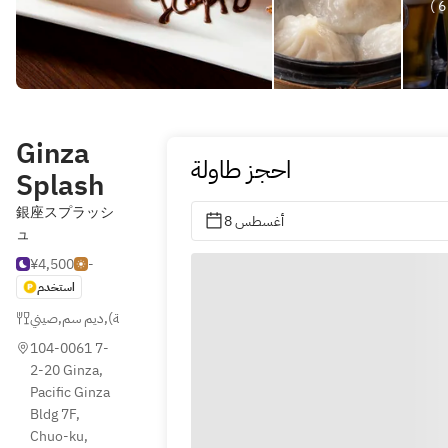
Ginza
احجز طاولة
Splash
銀座スプラッシ
8 أغسطس
ュ
¥4,500
-
استخدم
صيني
,
ديم سم
,
إيزاكايا (حانة يابانية)
104-0061 7-
2-20 Ginza, 
Pacific Ginza 
Bldg 7F, 
Chuo-ku, 