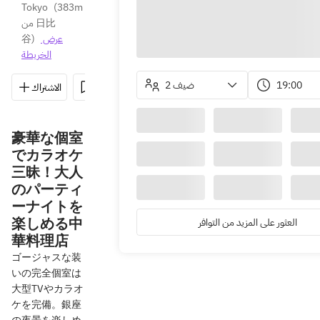
Tokyo
(
383m 
من 日比
谷
)
عرض 
الخريطة
2 ضيف
19:00
الاشتراك
حفظ
مشاركة
الاتجاهات
03-5568-5
豪華な個室
でカラオケ
三昧！大人
のパーティ
ーナイトを
楽しめる中
العثور على المزيد من التوافر
華料理店
ゴージャスな装
いの完全個室は
大型TVやカラオ
ケを完備。銀座