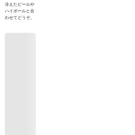
冷えたビールや
ハイボールと合
わせてどうぞ。
الاتجاها
ت