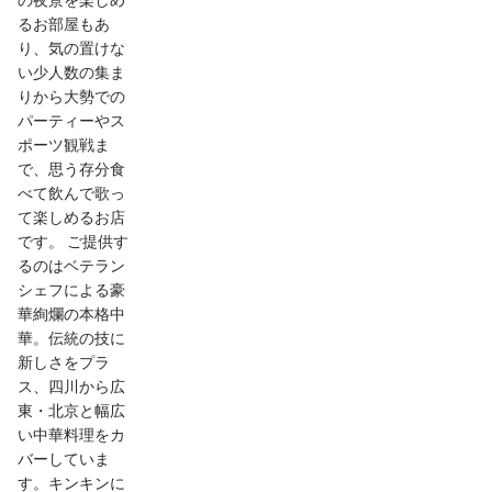
の夜景を楽しめ
るお部屋もあ
り、気の置けな
い少人数の集ま
りから大勢での
パーティーやス
ポーツ観戦ま
で、思う存分食
べて飲んで歌っ
て楽しめるお店
です。 ご提供す
るのはベテラン
シェフによる豪
華絢爛の本格中
華。伝統の技に
新しさをプラ
ス、四川から広
東・北京と幅広
い中華料理をカ
バーしていま
す。キンキンに