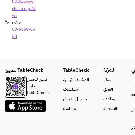
http://www.
skco.co.jp/#
sp
هاتف
03-5568-55
68
تطبيق TableCheck
TableCheck
الشركة
ي
امسح لتحميل
حولنا
الصفحة الرئيسية
تطبيق
الفريق
استكشاف
TableCheck
م
وظائف
تسجيل الدخول
الصحافة
مساعدة
ة
فع