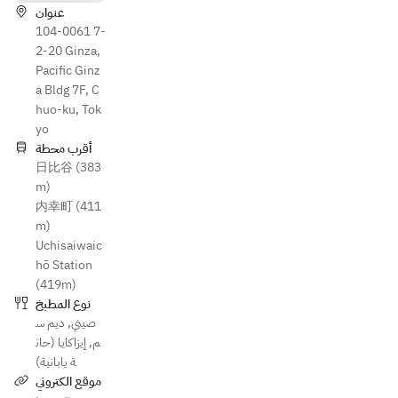
عنوان
104-0061 7-
2-20 Ginza,
Pacific Ginz
a Bldg 7F, C
huo-ku, Tok
yo
أقرب محطة
日比谷 (383
m)
内幸町 (411
m)
Uchisaiwaic
hō Station
(419m)
نوع المطبخ
ديم س
,
صيني
إيزاكايا (حان
,
م
ة يابانية)
موقع الكتروني