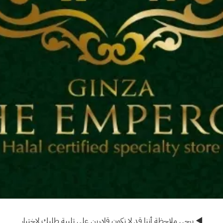
◀ يرجى ملاحظة أننا قد لا نكون قادرين على تلبية طلبك لاختيار