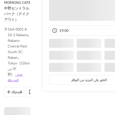
MORNING CAFE
中野セントラル
パーク（テイク
アウト）
164-0001 4-
19:00
10-2 Nakano, 
Nakano 
Cnetral Park 
South 1F, 
Nakan, 
Tokyo
(
326m 
من 中
عرض 
)
野
العثور على المزيد من التوافر
الخريطة
03-5318-3
الاتجاهات
مشاركة
حفظ
الاشتراك