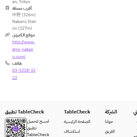
an, Tokyo
أقرب محطة
中野 (326m)
Nakano Stati
on (327m)
موقع الكتروني
http://www.
gmc-nakan
o.com/
هاتف
03-5318-32
22
ي
الشركة
TableCheck
تطبيق TableCheck
امسح لتحميل
حولنا
الصفحة الرئيسية
تطبيق
الفريق
استكشاف
TableCheck
م