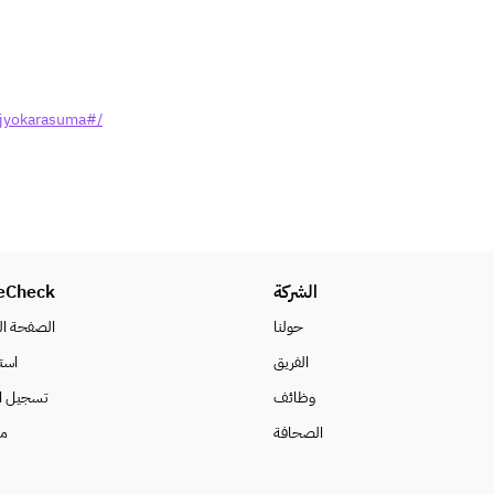
赤霧島、黒霧島、不二才、二階堂、
山猿、中々、天草、れんと、久米仙 
【日本酒】天吹、鷹木屋、東一、美
田、庭のうぐいす 
ijyokarasuma#/
【ワイン】グラスワイン　白、赤 
【ソフトドリンク】知覧紅茶 
eCheck
الشركة
حولنا
الصفحة ال
الفريق
است
وظائف
تسجيل ا
الصحافة
م