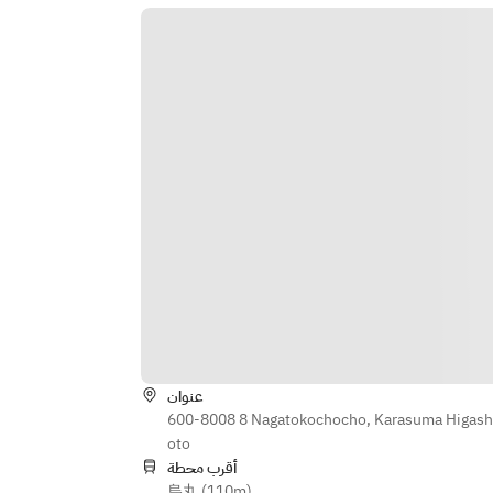
【ソフトドリンク】烏龍茶、玉露緑
【温菜】小海老のチリマヨ　〜ヤマ
茶、コーラ、ジンジャーエール、オ
エのチリソース〜
レンジジュース、グレープフルー
【主菜】宮崎名物　チキン南蛮　〜
ツ、かぼすスカッシュ、日向夏スカ
自家製タルタルソースと柚子胡椒お
ッシュ 
ろし〜
【〆物】高菜明太混ぜご飯
＋500円で５０種以上の豪華飲み放
題へ変更可能。下記選べます。 
【ビール】生ビール
【ハイボール】濃いめハイボール 
【名物サワー】愛のスコール　※飲
み方のベース　テキーラ、JINON、
日本酒、焼酎 
【ご当地のお酒】フルフル完熟マン
ゴー、門司港バナナ、メロン、ブラ
ッドオレンジ、老松、梨、柚子小
عنوان
町、カルダモンTAKE7、カシス漆
600-8008 8 Nagatokochocho, Karasuma Higashiir
黒、クレイジーレモン 
oto
【果実酒】利右衛門さんの梅酒、は
أقرب محطة
烏丸 (110m)
ちみつ梅酒 