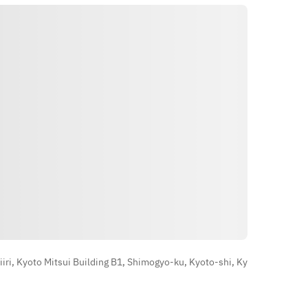
【ソフトドリンク】烏龍茶、玉露緑
茶、コーラ、ジンジャーエール、オ
蒸物 佐賀名物　烏賊しゅうまい
レンジジュース、グレープフルー
ツ、かぼすスカッシュ、日向夏スカ
揚物 とうもろこしの天ぷら　長崎天
ッシュ 
麩羅風
プレミアム飲み放題。下記もお選び
名物 宮崎名物　チキン南蛮　〜自家
いただけます。
製タルタルソース〜
【ハイボール】濃いめハイボール 
メイン 博多名物　国産牛もつ鍋
【名物サワー】愛のスコール　※飲
み方のベース　テキーラ、JINON、
〆物 ラーメン
日本酒、焼酎 
【ご当地のお酒】フルフル完熟マン
الاتجاهات
ゴー、門司港バナナ、メロン、ブラ
ッドオレンジ、老松、梨、柚子小
町、カルダモンTAKE7、カシス漆
i, Kyoto Mitsui Building B1, Shimogyo-ku, Kyoto-shi, Ky
黒、クレイジーレモン 
【果実酒】利右衛門さんの梅酒、は
ちみつ梅酒 
【焼酎】だいやめ、きろく、三岳、