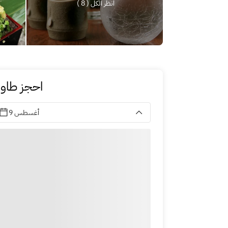
انظر الكل ( 8 )
احجز طاول
9 أغسطس