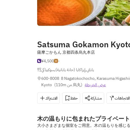
Satsuma Gokamon Kyoto
薩摩ごかもん 京都四条烏丸本店
¥4,500
-
سوكيياكي
,
إيزاكايا (حانة يابانية)
,
ياباني
600-8008  8 Nagatokochocho, Karasuma Higashiiri
Kyoto
(
110m من 烏丸
)
عرض الخريطة
الاتجاهات
مشاركة
حفظ
الاشتراك
木の温もりに包まれたプライベート
大小さまざまな個室をご用意。木の温もりを感じ