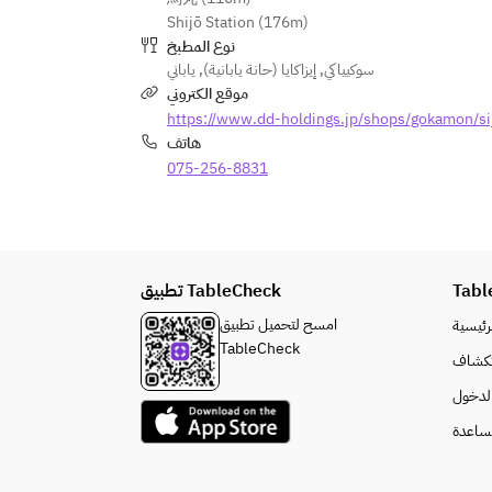
Shijō Station (176m)
【焼酎】だいやめ、きろく、三岳、
نوع المطبخ
赤霧島、黒霧島、不二才、二階堂、
ياباني
,
إيزاكايا (حانة يابانية)
,
سوكيياكي
山猿、中々、天草、れんと、久米仙 
موقع الكتروني
【日本酒】天吹、鷹木屋、東一、美
https://www.dd-holdings.jp/shops/gokamon/s
田、庭のうぐいす 
هاتف
【ワイン】グラスワイン　白、赤 
075-256-8831
【ソフトドリンク】知覧紅茶 
تطبيق TableCheck
Tabl
امسح لتحميل تطبيق
رئيسية
TableCheck
كشاف
لدخول
ساعدة