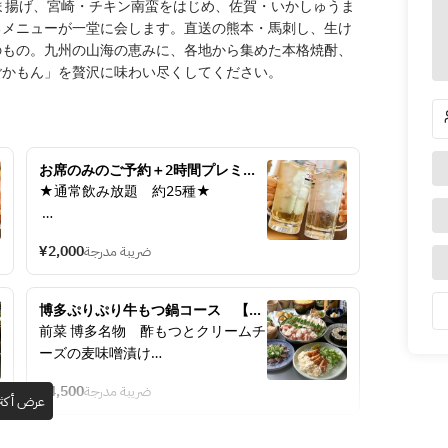
ま揚げ、宮崎・チキン南蛮をはじめ、佐賀・いかしゅうま
るメニューが一堂に会します。直送の熊本・馬刺し、生け
のもの。九州の山海の恵みに、各地から集めた本格焼酎、
ごかもん」を贅沢に味わい尽くしてください。
お席のみのご予約＋2時間プレミア
ム飲み放題
★通常飲み放題　約25種★ 
【ビール】　ビール 
¥2,000
ضريبة مدرجة
【ハイボール】ハイボール、メガハ
イボール、コークハイボール、ジン
ジャーハイボール 
博多ぷりぷり牛もつ鍋コース　【2H
【サワー】レモン、日向夏、かぼ
飲み放題付】8品4,500円（税込）
前菜 博多名物　酢もつとクリームチ
す、シークワーサー、マンゴー、柚
ーズの麦味噌漬け
子、ウーロンハイ、玉露緑茶ハイ、
プレーン 
¥4,500
ضريبة مدرجة
刺身 鰹たたき　葱ポン酢
عرض أكثر
【焼酎】芋・麦 
【果実酒】梅酒 
冷菜 宮崎名物　レタス巻き