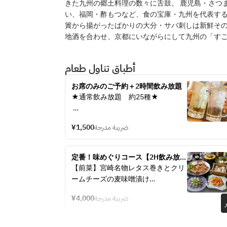
きた九州の郷土料理の数々に舌鼓。 鹿児島・さつ
い、福岡・酢もつなど、食の宝庫・九州を代表す
簀から揚がったばかりの大分・サバ刺しは新鮮そ
地酒を合わせ、京都にいながらにして九州の「す
أطباق تناول طعام
お席のみのご予約＋2時間飲み放題
★通常飲み放題　約25種★ 
【ビール】　生ビール 
¥1,500
ضريبة مدرجة
【ハイボール】ハイボール、メガハ
イボール、コークハイボール、ジン
ジャーハイボール 
定番！味めぐりコース【2H飲み放題
【サワー】レモン、日向夏、かぼ
付】 7品4,000円
【前菜】宮崎名物レタス巻きとクリ
す、シークワーサー、マンゴー、柚
ームチーズの麦味噌漬け
子、ウーロンハイ、玉露緑茶ハイ、
【刺身】鰹たたき　葱ポン酢
プレーン 
¥4,000
ضريبة مدرجة
【冷菜】豆腐と青さ海苔の胡麻ドレ
【焼酎】芋・麦 
ッシングサラダ
【果実酒】梅酒 
【蒸物】佐賀名物　烏賊しゅうまい