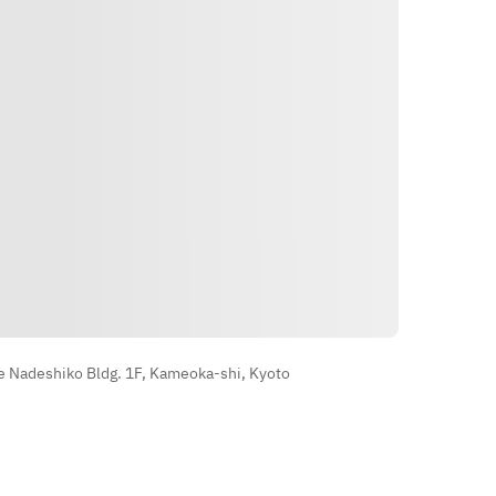
【〆】
【九州名物】
夏野菜の冷やしぶっかけうどん
明太だし巻き
【デザート】
博多鉄鍋餃子
フルーツ
宮崎名物大判チキン南蛮
博多焼肉鉄板
※仕入れの関係上、内容が変更にな
【〆】
る場合がございます。
長崎名物皿うどん
【飲み放題】
おひとり様＋500円でYEBISU全種や
※仕入れの関係上、内容が変更にな
国産ホップ使用のソラチ樽生、ワイ
る場合がございます。
ン、ウイスキー、女性に嬉しい生絞
الاتجاهات
りサワーやノンアルコールが充実の
【飲み放題】
40種類など約120種類が増えるプレ
関西最大のYEBISU販売数のごきげ
ミアム飲み放題にグレートアップが
んえびすで美味しいビールを飲んで
 Nadeshiko Bldg. 1F, Kameoka-shi, Kyoto
可能です♪詳しくは飲み放題メニュ
夏を感じる宴会を！
ーをご覧ください。
※飲み放題のプランアップは当日で
※仕入れの関係上、内容が変更にな
も承ります
る場合がございます。