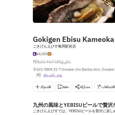
Gokigen Ebisu Kameoka 
ごきげんえびす亀岡駅前店
¥4,000
-
إيزاكايا (حانة يابانية)
,
ياباني
621-0804 21-7 Oiwake-cho Banba-dori, Oiwake 
岡
)
عرض الخريطة
الاتجاهات
مشاركة
حفظ
الاشتراك
九州の風味とYEBISUビールで贅
ごきげんえびすでは、YEBISUビールを贅沢に楽