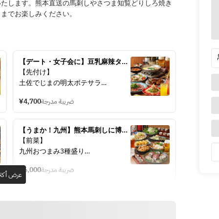
いたします。熊本直送の馬刺しやさつま知覧どりしろ焼き
くまでお楽しみください。
【デート・女子会に】豆乳麻辣タン
と肉料理のご褒美宴会★ノンアルも
【先付け】
充実の飲み放題付4,700円
土佐でじまの明太ポテサラ
【サラダ】
¥4,700
ضريبة مدرجة
温玉シーザーサラダ
【炭焼肉】
ブラックアンガス牛の炙りタタキ
【うまか！九州】熊本馬刺しに博多
炭火香るスペアリブ
鉄鍋餃子、宮崎チキン南蛮など九州
【前菜】
【メイン】
堪能★飲み放題付6,000円
九州おつまみ3種盛り
豆乳しびれ麻辣湯
【サラダ】
【逸品】
¥6,000
ضريبة مدرجة
薩摩豚の豚しゃぶと豆腐のごまだれ
عرض أكثر
鉄板焼き餃子
サラダ
【揚げ物】
【メイン】
だしスパイスポテト
熊本県直送馬刺し盛りとお造り盛り
特製ジューシー唐揚げ
合わせ