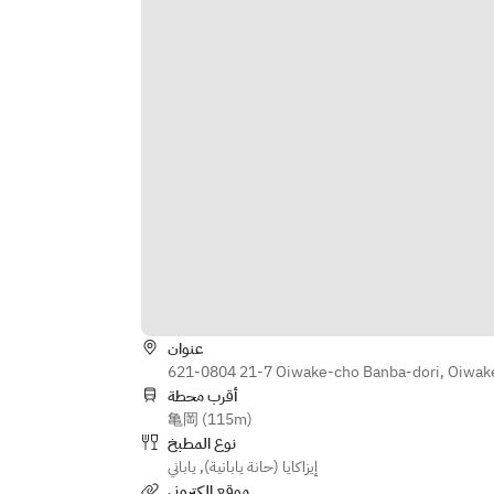
【〆】
シャウエッセントルネードソーセー
夏野菜の冷やしぶっかけうどん
ジ
【デザート】
【選べる肉料理】
フルーツ
炭火大麦牛ゴロ焼きor馬肉ロースト
or茶美豚極太フランク
※仕入れの関係上、内容が変更にな
【逸品】
る場合がございます。
鉄板焼き餃子
【揚げ物】
【飲み放題】
だしスパイスポテト
おひとり様＋500円でYEBISU全種や
特製ジューシー唐揚げ
国産ホップ使用のソラチ樽生、ワイ
【〆】
ン、ウイスキー、女性に嬉しい生絞
雲仙ハムと完熟トマトのピザ
りサワーやノンアルコールが充実の
コク旨ソース焼きそば
40種類など約120種類が増えるプレ
ミアム飲み放題にグレートアップが
عنوان
※仕入れの関係上、内容が変更にな
可能です♪詳しくは飲み放題メニュ
621-0804 21-7 Oiwake-cho Banba-dori, Oiwake
る場合がございます。
ーをご覧ください。
أقرب محطة
【飲み放題】
亀岡 (115m)
※飲み放題のプランアップは当日で
おひとり様＋500円でYEBISU全種や
نوع المطبخ
も承ります
国産ホップ使用のソラチ樽生、ワイ
ياباني
,
إيزاكايا (حانة يابانية)
ン、ウイスキー、女性に嬉しい生絞
موقع الكتروني