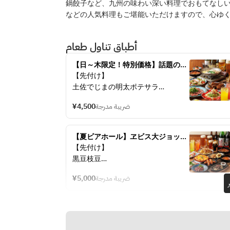
鍋餃子など、九州の味わい深い料理でおもてなし
などの人気料理もご堪能いただけますので、心ゆ
أطباق تناول طعام
【日～木限定！特別価格】話題の豆
乳麻辣タンと肉料理を楽しむご褒美
【先付け】
宴会★飲み放題付4,500円
土佐でじまの明太ポテサラ
【サラダ】
¥4,500
ضريبة مدرجة
温玉シーザーサラダ
【炭焼肉】
ブラックアンガス牛の炙りタタキ
【夏ビアホール】ヱビス大ジョッキ
炭火香るスペアリブ
で乾杯！ぐるぐるシャウエッセンと
【先付け】
【メイン】
肉料理★飲み放題付5,000円
黒豆枝豆
豆乳しびれ麻辣湯
【サラダ】
【逸品】
¥5,000
ضريبة مدرجة
トマトと生ハムのフレッシュチーズ
鉄板焼き餃子
サラダ
【揚げ物】
【肴】
だしスパイスポテト
さっぱりネギ塩馬タン
特製ジューシー唐揚げ
【メイン】