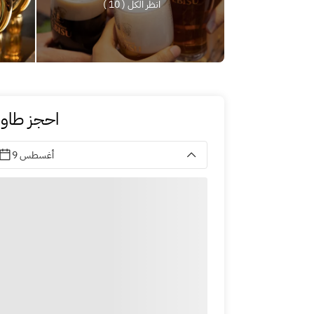
انظر الكل ( 10 )
احجز طاول
9 أغسطس