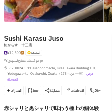
Sushi Karasu Juso
鮨からす 十三店
¥12,500
-
استخدم
سوشي
,
فوجو (سمك منتفخ)
532-0024 1-11 Jusohonmachi, Grea Takara Building 101, 
Yodogawa-ku, Osaka-shi, Osaka
(
278m من 十三
)
عرض 
الخريطة
الاشتراك
حفظ
مشاركة
الاتجاهات
06-4862-6
赤シャリと黒シャリで味わう極上の鮨体験