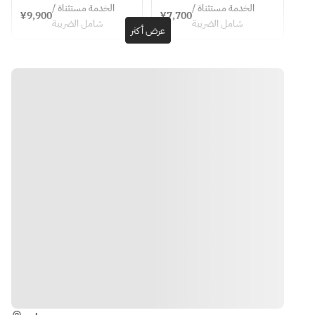
course meal
Japanese 
information] 
and public 
الخدمة مستثناة /
الخدمة مستثناة /
月13日～1月
Sashimi 1・
¥9,900
¥7,700
13 types of 
holidays] 12 
horse 
شامل الضريبة
شامل الضريبة
5日までは年
Seasonal 
عرض أكثر
chef's 
types of 
mackerel
末年始特別
Sashimi 2・
choice 
chef's 
grilled 
料金として
Seven kinds 
sushi, 8 
choice 
special 
10％のサー
of sushi・
dishes 
sushi, 6 
season fish
ビス料が発
Chawanmus
~Itari 
dishes 
Carasumi of 
生します。
hi・Five 
course 
~Itadaki 
the Squirrel
meal~
course 
kinds of 
throat bath 
meal~
sushi・Red 
or kinki
miso soup・
car shrimp 
Dessert
boil
red meat of 
real tuna
steamed 
matsutake 
mushrooms 
in 
الاتجاهات
earthenware
 bottles