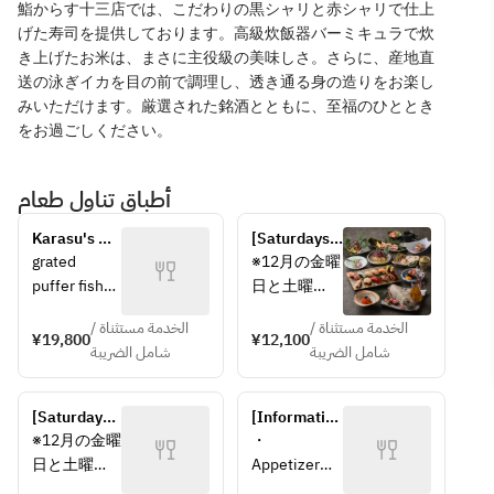
鮨からす十三店では、こだわりの黒シャリと赤シャリで仕上
げた寿司を提供しております。高級炊飯器バーミキュラで炊
き上げたお米は、まさに主役級の美味しさ。さらに、産地直
送の泳ぎイカを目の前で調理し、透き通る身の造りをお楽し
みいただけます。厳選された銘酒とともに、至福のひととき
をお過ごしください。
أطباق تناول طعام
Karasu's 
[Saturdays, 
Serious 
Sundays 
grated 
※12月の金曜
Course
and public 
puffer fish
日と土曜
holidays 
3 servings 
日、及び12
information] 
الخدمة مستثناة /
الخدمة مستثناة /
with Ise 
月13日～1月
¥19,800
¥12,100
13 types of 
شامل الضريبة
شامل الضريبة
shrimp 
5日までは年
omakase 
figure
末年始特別
sushi with 
Japanese 
料金として
swimming 
[Saturdays, 
[Information 
bluefin tuna
10％のサー
squid, 8 
Sundays 
for 
※12月の金曜
・
today's 
ビス料が発
dishes ~ 
and public 
Saturdays, 
日と土曜
Appetizer・
white meat
生します。
Kiwami 
holidays 
Sundays 
日、及び12
Seasonal 