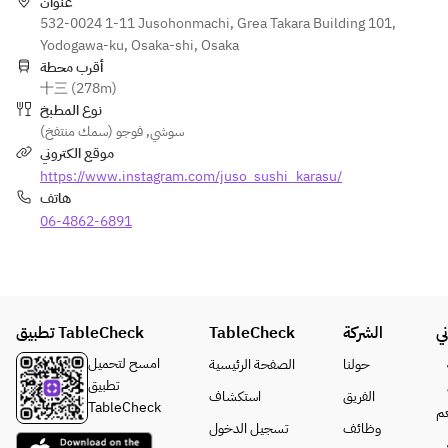
deep-fried 
عنوان
river pork
532-0024 1-11 Jusohonmachi, Grea Takara Building 101,
eel
Yodogawa-ku, Osaka-shi, Osaka
black egg of 
أقرب محطة
十三 (278m)
mustard
نوع المطبخ
scroll
فوجو (سمك منتفخ)
,
سوشي
red soup 
موقع الكتروني
stock
https://www.instagram.com/juso_sushi_karasu/
dessert
هاتف
06-4862-6891
تطبيق TableCheck
TableCheck
الشركة
ي
امسح لتحميل
حولنا
الصفحة الرئيسية
تطبيق
الفريق
استكشاف
TableCheck
م
وظائف
تسجيل الدخول