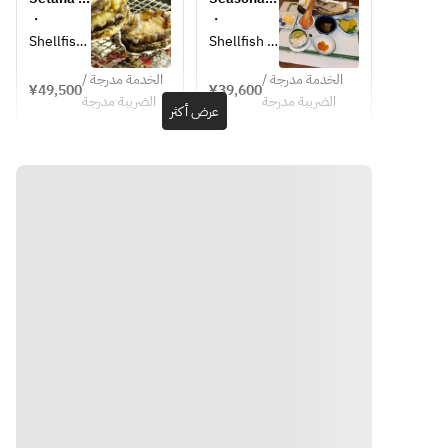
Ibara 
lemon・
person
(grilled 
course 
・
・
crab roe 
Ibara crab 
abalone) 
39,600 
Shellfish 
Shellfish 
marinate
roe 
course  
yen per 
oysters 
oysters 
d in soy 
marinated 
49,500 
person
الخدمة مدرجة /
الخدمة مدرجة /
(from 
(from 
¥49,500
¥39,600
yen per 
sauce・
in soy 
الضريبة مدرجة
الضريبة مدرجة
Akkeshi) 
Akkeshi) 
عرض أكثر
person
Herring 
sauce・
with 
with 
roe from 
Atsuta 
domestic 
domestic 
Atsuta・
herring 
lemon・
lemon・
Sauteed 
roe・
Ibara 
Ibara crab 
king crab 
Sauteed 
crab roe 
roe 
roe with 
king crab 
marinate
marinated 
lily root・
roe and 
d in soy 
in soy 
Hokkaido 
lily root・
sauce・
sauce・
asparagu
Hokkaido 
Atsuta 
Atsuta 
s with 
asparagus 
herring 
herring 
rock 
with rock 
roe・
roe・
salt・
salt・Live 
Sauteed 
Sauteed 
Live 
Hokkaido 
king crab 
king crab 
Hokkaido 
sea 
roe with 
roe with 
sea 
cucumber 
lily root・
lily root・