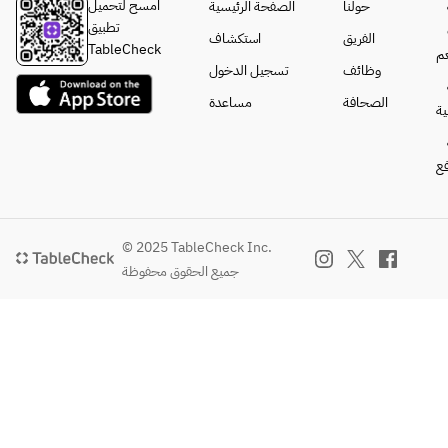
Charcoal 
ce 
امسح لتحميل
حولنا
الصفحة الرئيسية
sea 
medium, 
grilled 
(sashimi・
تطبيق
الفريق
استكشاف
urchin 
grilled, 
live 
rare・
TableCheck
م
platter・
boiled) ・
abalone 
medium・
وظائف
تسجيل الدخول
Full 
Mini 
or Water 
grilled・
الصحافة
مساعدة
course 
salmon 
ة
shellfish
boiled) ・
performa
roe rice・
・King 
Mini 
nce of 
Kombu 
crab full 
salmon 
فع
king crab 
tea from 
course 
roe rice・
(sashimi, 
Minamikay
performa
Kombu 
rare, 
abe・
nce 
tea from 
medium, 
Fruit・
(sashimi
Minamikay
© 2025 TableCheck Inc.
grilled, 
Matcha or 
・rare・
abe・
جميع الحقوق محفوظة
boiled) ・
rose tea 
medium
Fruit・
Mini 
*Service 
・
Matcha or 
salmon 
charge is 
grilled・
rose tea 
roe rice・
included 
boiled) ・
*Service 
Kombu 
in the 
Mini 
charge is 
tea from 
course 
salmon 
included 
Minamika
price 
roe rice・
in the 
yabe・
*Children's
Kombu 
course 