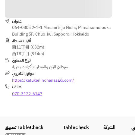
cucumbe
with 
Hokkaido 
Hokkaido 
الاتجاهات
r with 
ponzu 
asparagu
asparagus 
ponzu 
sauce・
s with 
with rock 
sauce・
Hokkaido 
عنوان
rock 
salt・
Hokkaido 
064-0805 2-1-1 Minami 5 jo Nishi, Mimatsumuraoka
North Sea 
salt・
Hokkaido 
North 
Building 5F, Chuo-ku, Sapporo, Hokkaido
shrimp・
Live 
live sea 
Sea 
أقرب محطة
Hokkaido 
Hokkaido 
cucumber 
西11丁目 (632m)
shrimp・
saltwater 
sea 
with 
西18丁目 (914m)
Hokkaido 
sea 
cucumbe
ponzu 
نوع المطبخ
saltwater 
urchin・
r with 
sauce・
مأكولات بحرية
,
سرطان البحر والمحار
sea 
Top-
ponzu 
Hokkaido 
موقع الكتروني
urchin・
quality 
sauce・
North Sea 
https://katukaninohanasaki.com/
Charcoal 
bafun sea 
Hokkaido 
shrimp・
هاتف
grilled 
urchin 
North 
Hokkaido 
live 
070-3122-6147
platter・
Sea 
saltwater 
abalone 
King crab 
shrimp・
sea 
or water 
full course 
Hokkaido 
urchin・
shell・
performan
saltwater 
King crab 
Top 
ce 
sea 
full course 
quality 
تطبيق TableCheck
(sashimi, 
TableCheck
الشركة
ي
urchin・
performan
bafun 
rare, 