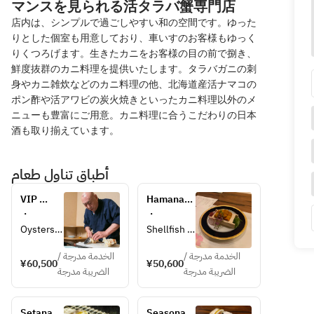
マンスを見られる活タラバ蟹専門店
店内は、シンプルで過ごしやすい和の空間です。ゆった
りとした個室も用意しており、車いすのお客様もゆっく
りくつろげます。生きたカニをお客様の目の前で捌き、
鮮度抜群のカニ料理を提供いたします。タラバガニの刺
身やカニ雑炊などのカニ料理の他、北海道産活ナマコの
ポン酢や活アワビの炭火焼きといったカニ料理以外のメ
ニューも豊富にご用意。カニ料理に合うこだわりの日本
酒も取り揃えています。
أطباق تناول طعام
VIP 
Hamanaka 
course 
(Ezo 
・
・
(grilled 
Bafun Sea 
Oysters 
Shellfish 
abalone, 
Urchin) 
(from 
oysters 
Hokkaido 
Course  
الخدمة مدرجة /
الخدمة مدرجة /
Akkeshi) 
(from 
¥60,500
¥50,600
sea 
50,600 
الضريبة مدرجة
الضريبة مدرجة
with 
Akkeshi) 
urchin) 
yen per 
domestic 
with 
60,500 
person
lemon・
domestic 
yen per 
Setana 
Seasonal 