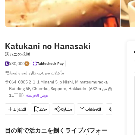
Katukani no Hanasaki
活カニの花咲
¥30,000
-
Tablecheck Pay
سرطان البحر والمحار
,
مأكولات بحرية
064-0805 2-1-1 Minami 5 jo Nishi, Mimatsumuraoka 
Building 5F, Chuo-ku, Sapporo, Hokkaido
(
632m من 西
11丁目
)
عرض الخريطة
الاشتراك
حفظ
مشاركة
الاتجاهات
070-3122
目の前で活カニを捌くライブパフォー