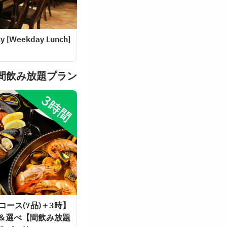
[Weekday Lunch] Reservations for seats only
間飲み放題プラン
物コース(7品)＋3時
ン＆選べ