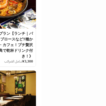
トプラン【ランチ｜パ
リブロースなど7種か
・カフェ！プチ贅沢
典で乾杯ドリンク付
き！》
¥3,300
شامل الضرائب