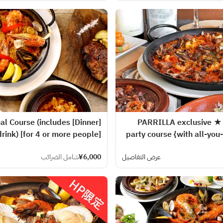
Casual Course (includes
[Dinner] PARRILLA exclusiv
rink) [for 4 or more people]
party course {with all-you-
عرض التفاصيل
¥6,000
شامل الضرائب