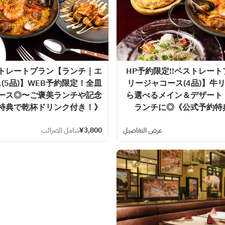
ストレートプラン【ランチ｜エ
HP予約限定!!ベストレー
(5品)】WEB予約限定！全皿
リージャコース(4品)】牛
ース◎〜ご褒美ランチや記念
ら選べるメイン＆デザート
特典で乾杯ドリンク付き！》
ランチに◎《公式予約特
عرض التفاصيل
¥3,800
شامل الضرائب