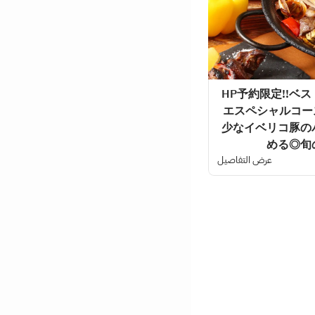
HP予約限定!!ベ
エスペシャルコース
少なイベリコ豚の
める◎旬
عرض التفاصيل