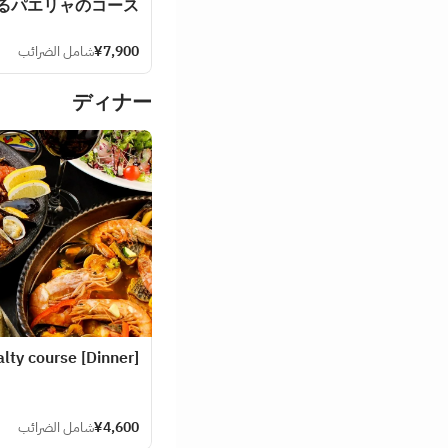
るパエリャのコース
¥7,900
شامل الضرائب
ディナー
[Dinner] LA BODEGA specialty course
¥4,600
شامل الضرائب