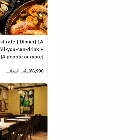
st rate | Dinner] LA
ll-you-can-drink +
 [4 people or more]
¥6,900
شامل الضرائب