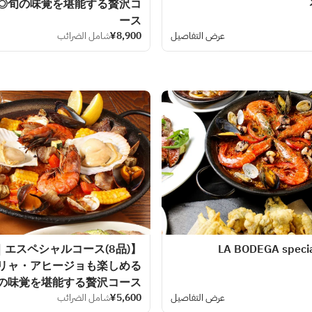
◎旬の味覚を堪能する贅沢コ
ース
عرض التفاصيل
¥8,900
شامل الضرائب
リャ・アヒージョも楽しめる
の味覚を堪能する贅沢コース
عرض التفاصيل
¥5,600
شامل الضرائب