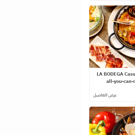
[Dinner] LA BODEGA 
all-you-can-d
عرض التفاصيل