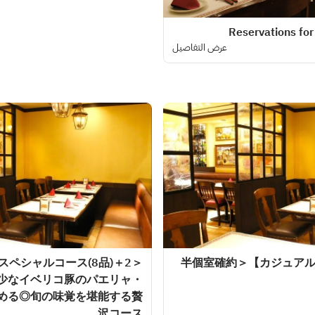
عرض التفاصيل
スペシャルコース(8品)＋2
＜半個室確約＞【カジュア
少なイベリコ豚のパエリャ・
める◎旬の味覚を堪能する贅
沢コース