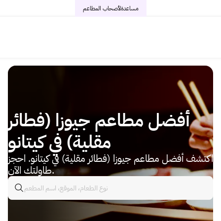
مساعدة
لأصحاب المطاعم
أفضل مطاعم جيوزا (فطائر
مقلية) في كيتانو
اكتشف أفضل مطاعم جيوزا (فطائر مقلية) في كيتانو. احجز
طاولتك الآن.