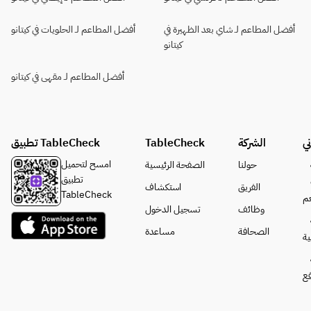
أفضل المطاعم لـ شاي بعد الظهيرة في
أفضل المطاعم لـ الحلويات في كيتانو
كيتانو
أفضل المطاعم لـ مقهى في كيتانو
ي
الشركة
TableCheck
تطبيق TableCheck
امسح لتحميل
حولنا
الصفحة الرئيسية
تطبيق
الفريق
استكشاف
TableCheck
م
وظائف
تسجيل الدخول
الصحافة
مساعدة
ة
فع