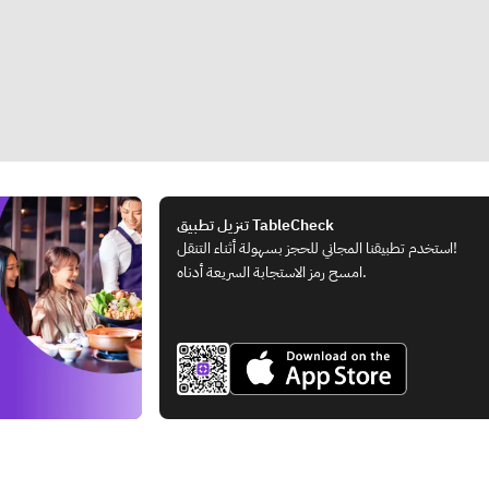
تنزيل تطبيق TableCheck
استخدم تطبيقنا المجاني للحجز بسهولة أثناء التنقل!
امسح رمز الاستجابة السريعة أدناه.