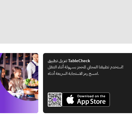
تنزيل تطبيق TableCheck
استخدم تطبيقنا المجاني للحجز بسهولة أثناء التنقل!
امسح رمز الاستجابة السريعة أدناه.