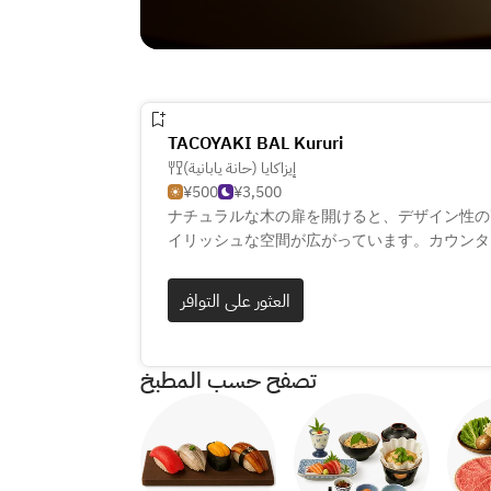
TACOYAKI BAL Kururi
إيزاكايا (حانة يابانية)
¥500
¥3,500
ナチュラルな木の扉を開けると、デザイン性の
イリッシュな空間が広がっています。カウンタ
た屋内の客席のほか、桜や紅葉を通して季節の
ご用意しております。
العثور على التوافر
気軽につまみやすいたこ焼きをおしゃれにアレ
ニューをご堪能いただけます。シャンパンやカ
تصفح حسب المطبخ
ンクとたこ焼きのマリアージュをお楽しみくだ