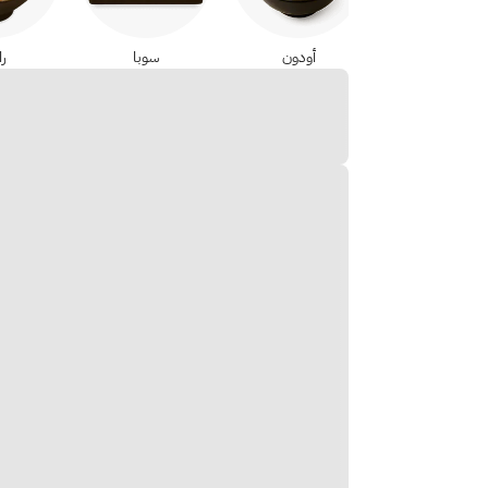
أودون
سوبا
ر