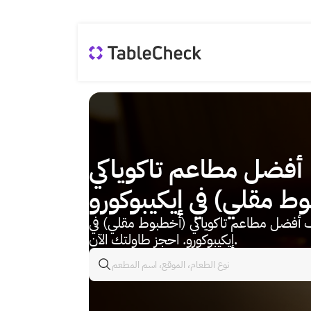
أفضل مطاعم تاكوياكي
ط مقلي) في إيكيبوكورو
أفضل مطاعم تاكوياكي (أخطبوط مقلي) في
إيكيبوكورو. احجز طاولتك الآن.