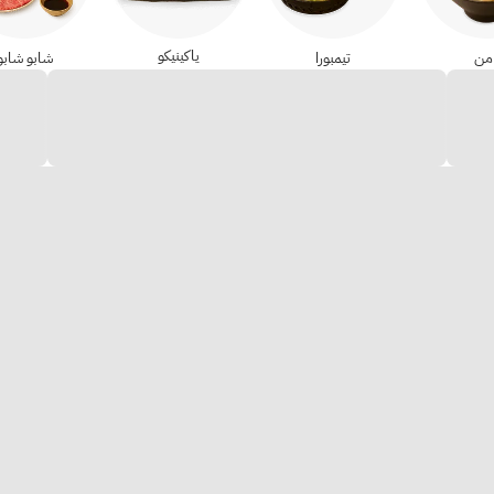
ياكينيكو
امن
تيمبورا
شابو شابو