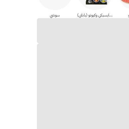
أطباق كايسيكي وكيوتو (ياباني)
سوشي