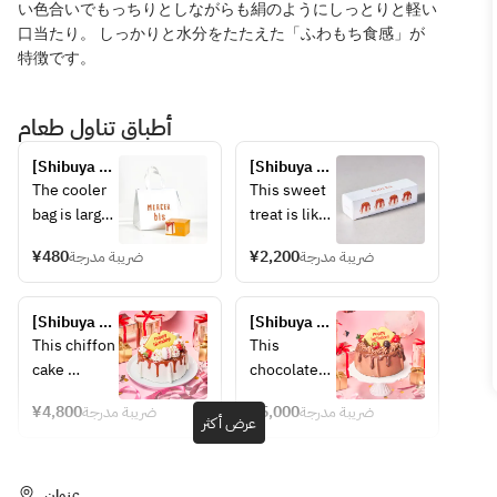
い色合いでもっちりとしながらも絹のようにしっとりと軽い
口当たり。 しっかりと水分をたたえた「ふわもち食感」が
特徴です。
أطباق تناول طعام
[Shibuya 
[Shibuya 
store] 
store] 
The cooler 
This sweet 
Cooling bag
Chiffon 
bag is large 
treat is like 
cake (set of 
enough to 
a smaller 
4)
¥480
ضريبة مدرجة
¥2,200
ضريبة مدرجة
hold one L-
version of 
size item, 
the "fresh 
so if you 
caramel 
[Shibuya 
[Shibuya 
are 
chiffon 
Store] 
Store] 
This chiffon 
This 
purchasing 
cake." The 
Anniversary 
Anniversary 
cake 
chocolate-
multiple 
original box 
Chiffon 
Chiffon 
features a 
lover's 
items, 
of four 
Cake 
Cake 
¥4,800
ضريبة مدرجة
¥5,000
ضريبة مدرجة
light and 
dream cake 
عرض أكثر
~Salted 
~Double 
please 
pieces is 
chewy 
features a 
Caramel~
Chocolate~
purchase 
also 
texture, 
chiffon 
the same 
recommend
coated with 
batter 
عنوان