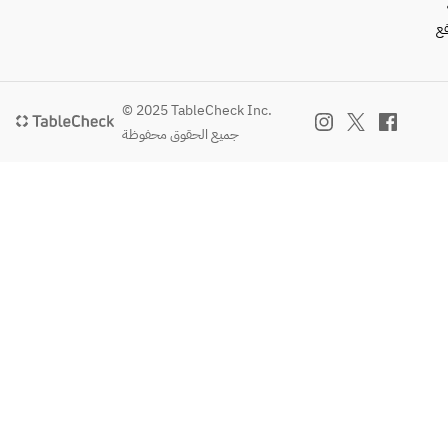
those who 
فع
don't 
usually like 
sweets.
© 2025 TableCheck Inc.
جميع الحقوق محفوظة