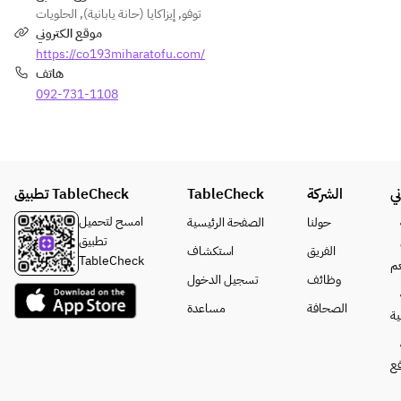
الحلويات
,
إيزاكايا (حانة يابانية)
,
توفو
موقع الكتروني
https://co193miharatofu.com/
هاتف
092-731-1108
تطبيق TableCheck
TableCheck
الشركة
ي
امسح لتحميل
حولنا
الصفحة الرئيسية
تطبيق
الفريق
استكشاف
TableCheck
م
وظائف
تسجيل الدخول
الصحافة
مساعدة
ة
فع