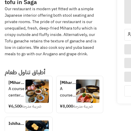
tofu in Saga
Our restaurant is modern yet fitted with a simple
Japanese interior offering both stool seating and
private rooms. The pride of our restaurant is our
unequalled, fresh, deep-fried Mihara tofu which is
crispy outside and fluffy inside. Alternatively, our
Tofu ganache retains the texture of ganache and is
low in calories. We also cook soy and yuba based
meals to go with our Arugano and grape drink.
أطباق تناول طعام
[Mihara 
[Mihara 
Tofu 
Tofu 
A course 
A 
Shop] 
Shop] 
centered
course 
Itoshima 
Ishihara 
 around 
centere
Pork 
beef 
¥6,500
ضريبة مدرجة
¥8,000
ضريبة مدرجة
Mihara 
d 
Soy Milk 
and soy 
Tofu 
around 
Hot Pot 
milk 
Shop's 
Mihara 
Course
Ishihara 
hotpot 
popular 
Tofu 
beef 
course