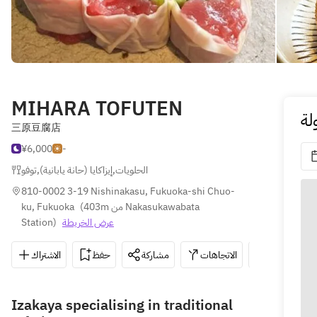
MIHARA TOFUTEN
لة
三原豆腐店
¥6,000
-
توفو
,
إيزاكايا (حانة يابانية)
,
الحلويات
810-0002 3-19 Nishinakasu, Fukuoka-shi Chuo-
ku, Fukuoka
(
403m من Nakasukawabata 
Station
)
عرض الخريطة
الاشتراك
حفظ
مشاركة
الاتجاهات
092-731-1
Izakaya specialising in traditional