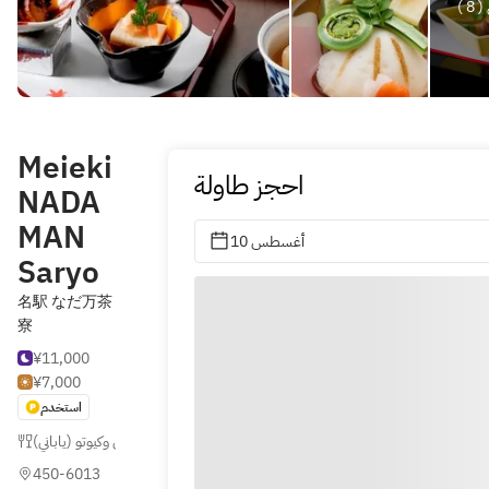
( 8
Meieki
احجز طاولة
NADA
MAN
10 أغسطس
Saryo
名駅 なだ万茶
寮
¥11,000
¥7,000
استخدم
أطباق كايسيكي وكيوتو (ياباني)
,
ياباني
450-6013 