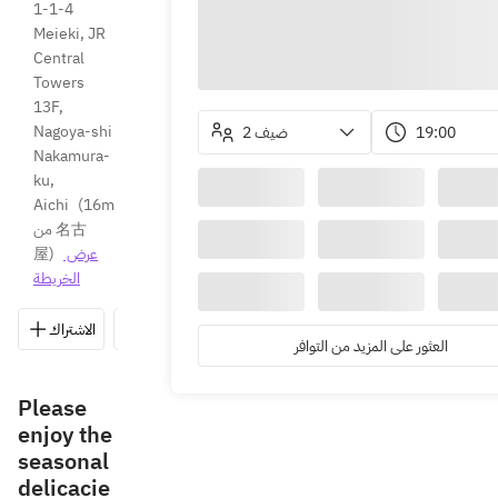
1-1-4 
Meieki, JR 
Central 
Towers 
13F, 
Nagoya-shi 
2 ضيف
19:00
Nakamura-
ku, 
Aichi
(
16m 
من 名古
屋
)
عرض 
الخريطة
الاشتراك
حفظ
مشاركة
الاتجاهات
052-533-0
العثور على المزيد من التوافر
Please
enjoy the
seasonal
delicacie