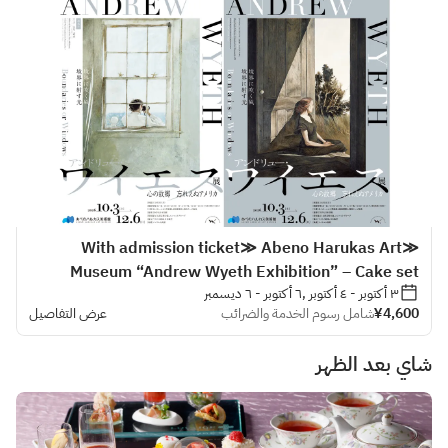
≪With admission ticket≫ Abeno Harukas Art
Museum “Andrew Wyeth Exhibition” – Cake set
٣ أكتوبر - ٤ أكتوبر ,٦ أكتوبر - ٦ ديسمبر
¥4,600
شامل رسوم الخدمة والضرائب
عرض التفاصيل
شاي بعد الظهر