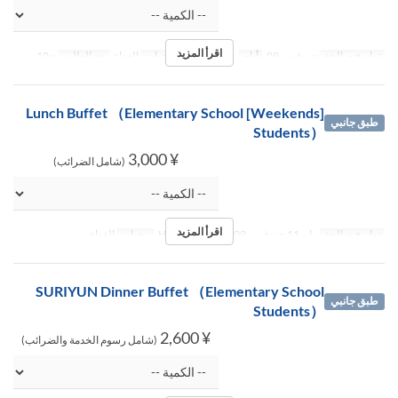
اقرأ المزيد
تواريخ صالحة
~ نوفمبر 09
أيام
ن, ث, ر, خ, ج
وجبات
الغداء
حد الطلب
~ 10
[Weekends] Lunch Buffet （Elementary School
طبق جانبي
Students）
¥ 3,000
(شامل الضرائب)
اقرأ المزيد
تواريخ صالحة
مايو 11 ~ نوفمبر 09
أيام
س, ح, Hol
وجبات
الغداء
SURIYUN Dinner Buffet （Elementary School
طبق جانبي
Students）
¥ 2,600
(شامل رسوم الخدمة والضرائب)