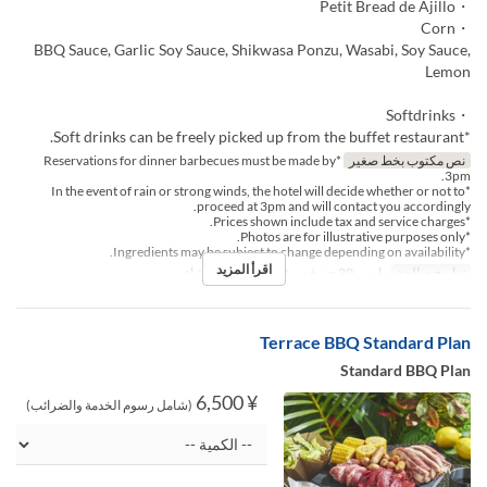
・Petit Bread de Ajillo
・Corn
BBQ Sauce, Garlic Soy Sauce, Shikwasa Ponzu, Wasabi, Soy Sauce,
Lemon
・Softdrinks
*Soft drinks can be freely picked up from the buffet restaurant.
نص مكتوب بخط صغير
*Reservations for dinner barbecues must be made by
3pm.
*In the event of rain or strong winds, the hotel will decide whether or not to
proceed at 3pm and will contact you accordingly.
*Prices shown include tax and service charges.
*Photos are for illustrative purposes only.
*Ingredients may be subject to change depending on availability.
اقرأ المزيد
تواريخ صالحة
مارس 20 ~ نوفمبر 30
وجبات
العشاء
Terrace BBQ Standard Plan
Standard BBQ Plan
¥ 6,500
(شامل رسوم الخدمة والضرائب)