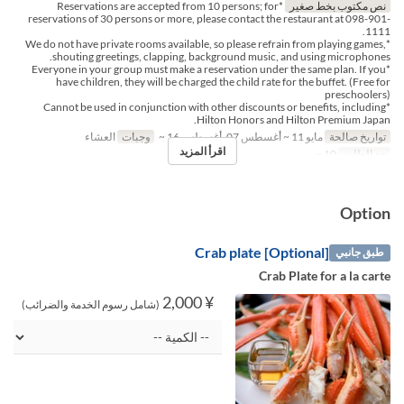
نص مكتوب بخط صغير
*Reservations are accepted from 10 persons; for
reservations of 30 persons or more, please contact the restaurant at 098-901-
1111.
*We do not have private rooms available, so please refrain from playing games,
shouting greetings, clapping, background music, and using microphones.
*Everyone in your group must make a reservation under the same plan. If you
have children, they will be charged the child rate for the buffet. (Free for
preschoolers)
*Cannot be used in conjunction with other discounts or benefits, including
Hilton Honors and Hilton Premium Japan.
تواريخ صالحة
مايو 11 ~ أغسطس 07, أغسطس 16 ~
وجبات
العشاء
اقرأ المزيد
حد الطلب
10 ~
Option
[Optional] Crab plate
طبق جانبي
Crab Plate for a la carte
¥ 2,000
(شامل رسوم الخدمة والضرائب)