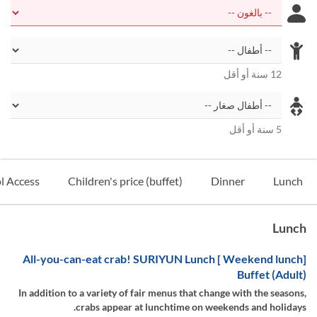
12 سنة أو أقل
5 سنة أو أقل
l Access
Children's price (buffet)
Dinner
Lunch
Lunch
[Weekend lunch ] All-you-can-eat crab! SURIYUN Lunch
Buffet (Adult)
In addition to a variety of fair menus that change with the seasons,
crabs appear at lunchtime on weekends and holidays.