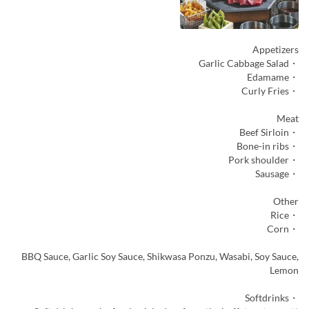
Appetizers
・Garlic Cabbage Salad
・Edamame
・Curly Fries
Meat
・Beef Sirloin
・Bone-in ribs
・Pork shoulder
・Sausage
Other
・Rice
・Corn
BBQ Sauce, Garlic Soy Sauce, Shikwasa Ponzu, Wasabi, Soy Sauce,
Lemon
・Softdrinks