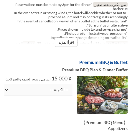
نص مكتوب بخط صغير
*Reservations must be made by 3pm for the dinner
barbecue.
*In the event of rain or strong winds, the hotel will decide whether or not to
proceed at 3pm and may contact guests accordingly.
*In the event of cancellation, we will offer a buffet at the buffet restaurant
"Suriyun" as an alternative.
*Prices shown include tax and service charges.
*Photos are for illustrative purposes only.
*Ingredients may change depending on availability.
اقرأ المزيد
تواريخ صالحة
مايو 11 ~ أغسطس 07, أغسطس 17 ~ نوفمبر 30
وجبات
العشاء
Premium BBQ & Buffet
Premium BBQ Plan & Dinner Buffet
¥ 15,000
(شامل رسوم الخدمة والضرائب)
【Premium BBQ Menu】
Appetizers