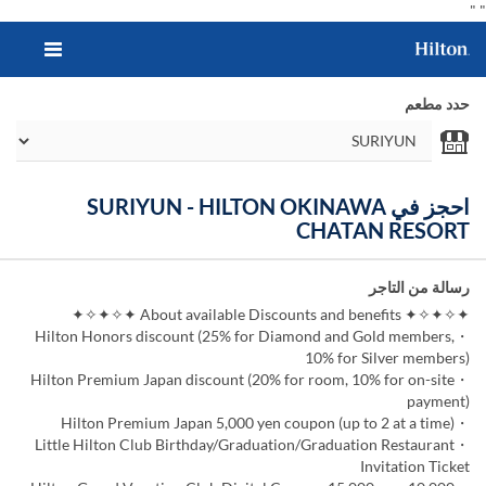
"
"
حدد مطعم
احجز في SURIYUN - HILTON OKINAWA
CHATAN RESORT
رسالة من التاجر
✦✧✦✧✦ About available Discounts and benefits ✦✧✦✧✦
・Hilton Honors discount (25% for Diamond and Gold members,
10% for Silver members)
・Hilton Premium Japan discount (20% for room, 10% for on-site
payment)
・Hilton Premium Japan 5,000 yen coupon (up to 2 at a time)
・Little Hilton Club Birthday/Graduation/Graduation Restaurant
Invitation Ticket