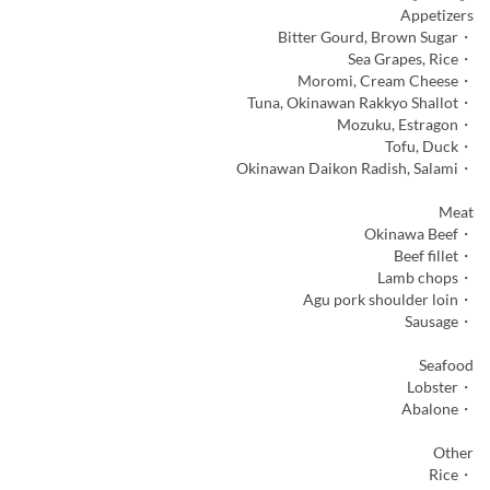
Appetizers
・Bitter Gourd, Brown Sugar
・Sea Grapes, Rice
・Moromi, Cream Cheese
・Tuna, Okinawan Rakkyo Shallot
・Mozuku, Estragon
・Tofu, Duck
・Okinawan Daikon Radish, Salami
Meat
・Okinawa Beef
・Beef fillet
・Lamb chops
・Agu pork shoulder loin
・Sausage
Seafood
・Lobster
・Abalone
Other
・Rice