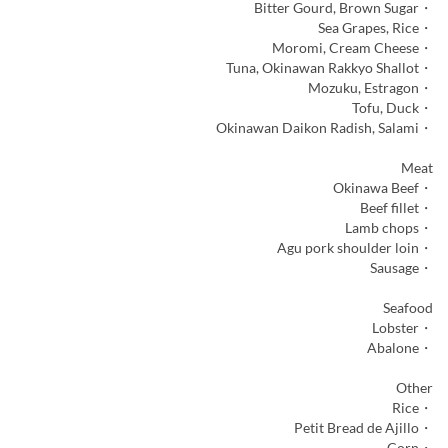
・Bitter Gourd, Brown Sugar
・Sea Grapes, Rice
・Moromi, Cream Cheese
・Tuna, Okinawan Rakkyo Shallot
・Mozuku, Estragon
・Tofu, Duck
・Okinawan Daikon Radish, Salami
Meat
・Okinawa Beef
・Beef fillet
・Lamb chops
・Agu pork shoulder loin
・Sausage
Seafood
・Lobster
・Abalone
Other
・Rice
・Petit Bread de Ajillo
・Corn