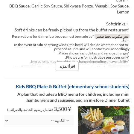
BBQ Sauce, Garlic Soy Sauce, Shikwasa Ponzu, Wasabi, Soy Sauce,
Lemon
・Softdrinks
*Soft drinks can be freely picked up from the buffet restaurant.
نص مكتوب بخط صغير
*Reservations for dinner barbecues must be made by
3pm.
*In the event of rain or strong winds, the hotel will decide whether or not to
proceed at 3pm and will contact you accordingly.
*Prices shown include tax and service charges.
*Photos are for illustrative purposes only.
*Ingredients may be subject to change depending on availability.
اقرأ المزيد
تواريخ صالحة
مايو 11 ~ أغسطس 07, أغسطس 17 ~ نوفمبر 30
وجبات
العشاء
Kids BBQ Plate & Buffet (elementary school students)
A plan that includes a BBQ menu for children, including mini
hamburgers and sausages, and an in-store Dinner buffet.
¥ 3,500
(شامل رسوم الخدمة والضرائب)