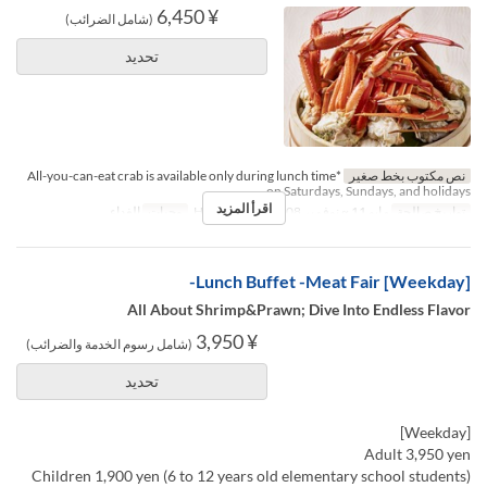
¥ 6,450
(شامل الضرائب)
تحديد
نص مكتوب بخط صغير
*All-you-can-eat crab is available only during lunch time
on Saturdays, Sundays, and holidays.
اقرأ المزيد
تواريخ صالحة
مايو 11 ~ نوفمبر 08
أيام
س, ح, Hol
وجبات
الغداء
[Weekday] Lunch Buffet -Meat Fair-
All About Shrimp&Prawn; Dive Into Endless Flavor
¥ 3,950
(شامل رسوم الخدمة والضرائب)
تحديد
[Weekday]
Adult 3,950 yen
Children 1,900 yen (6 to 12 years old elementary school students)