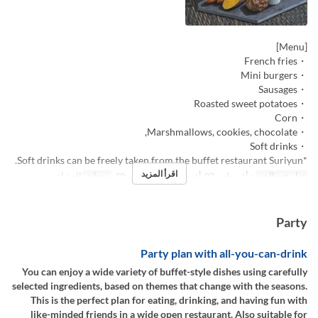
[Menu]
・French fries
・Mini burgers
・Sausages
・Roasted sweet potatoes
・Corn
・Marshmallows, cookies, chocolate,
・Soft drinks
*Soft drinks can be freely taken from the buffet restaurant Suriyun.
اقرأ المزيد
تواريخ صالحة
~ أغسطس 07, أغسطس 17 ~ نوفمبر 30
وجبات
العشاء
Party
Party plan with all-you-can-drink
You can enjoy a wide variety of buffet-style dishes using carefully
selected ingredients, based on themes that change with the seasons.
This is the perfect plan for eating, drinking, and having fun with
like-minded friends in a wide open restaurant. Also suitable for