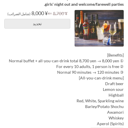
girls' night out and welcome/farewell parties.
¥ 8,000
⇐
¥ 8,700
(شامل الضرائب)
تحديد
[Benefits]
① Normal buffet + all-you-can-drink total 8,700 yen → 8,000 yen
② For every 10 adults, 1 person is free
③ Normal 90 minutes → 120 minutes
[All-you-can-drink menu]
Draft beer
Lemon sour
Highball
Red, White, Sparkling wine
Barley/Potato Shochu
Awamori
Whiskey
Aperol (Spirits)