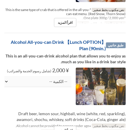
نص مكتوب بخط صغير
*This is the same type of crab that is offered in the all-you-
can-eat menu. (Red Snow, Thorn Snow)
*One plate 300g / 2,000 yen.
اقرأ المزيد
تواريخ صالحة
يناير 05 ~
وجبات
الغداء, العشاء
【Lunch OPTION】 Alcohol All-you-can Drink
طبق جانبي
Plan (90min.)
This is an all-you-can-drink alcohol plan that allows you to enjoy as
much as you like in a drink bar style.
¥ 2,000
(شامل رسوم الخدمة والضرائب)
Draft beer, lemon sour, highball, wine (white, red, sparkling),
awamori, shochu, whiskey, soft drinks (Coca-Cola, ginger ale)
نص مكتوب بخط صغير
※Alcohol cannot be provided to person under age.