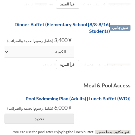
اقرأ المزيد
تواريخ صالحة
~ أغسطس 07, أغسطس 17 ~ نوفمبر 09
وجبات
العشاء
[8/8-8/16] Dinner Buffet (Elementary School
طبق جانبي
Students)
¥ 3,400
(شامل رسوم الخدمة والضرائب)
اقرأ المزيد
تواريخ صالحة
أغسطس 08 ~ أغسطس 16
وجبات
العشاء
Meal & Pool Access
[Lunch Buffet (WD)] Pool Swimming Plan (Adults)
¥ 6,000
(شامل رسوم الخدمة والضرائب)
تحديد
نص مكتوب بخط صغير
*You can use the pool after enjoying the lunch buffet.