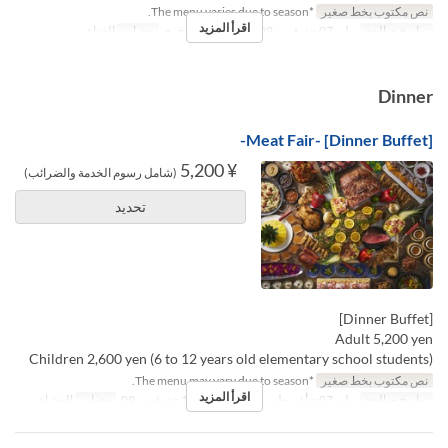
نص مكتوب بخط صغير
*The menu varies due to season.
اقرأ المزيد
تواريخ صالحة
يوليو 07 ~ نوفمبر 09
أيام
ن, ث, ر, خ, ج
وجبات
الغداء
Dinner
[Dinner Buffet] -Meat Fair-
¥ 5,200
(شامل رسوم الخدمة والضرائب)
تحديد
[Dinner Buffet]
Adult 5,200 yen
Children 2,600 yen (6 to 12 years old elementary school students)
نص مكتوب بخط صغير
*The menu may vary due to season.
اقرأ المزيد
تواريخ صالحة
يوليو 07 ~ أغسطس 07, أغسطس 17 ~ نوفمبر 09
وجبات
العشاء