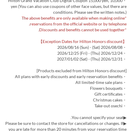
・Hilton Grand Vacation Club Digital Coupon 15,000 yen, 10,000
yen (You can also use coupons of other face values, but there are
conditions. Please see the written notes.)
*The above benefits are only available when making online
reservations from the official website or by telephone.
*Discounts and benefits cannot be used together.
【Exception Dates for Hilton Honors discount】
・2026/08/08 (Sat) - 2026/08/16 (Sun)
・2026/12/24 (Thu) - 2026/12/25 (Fri)
・2026/12/31 (Thu) - 2027/01/02 (Sat)
[Products excluded from Hilton Honors discount]
・All plans with early discounts and early reservation benefits
・All limited-time sale plans
・Flowers bouquets
・Gift certificates
・Christmas cakes
・Take-out osechi
▶You cannot specify your seat.
▶Please be sure to contact the store for cancellations or changes. If
you are late for more than 20 minutes from your reservation time