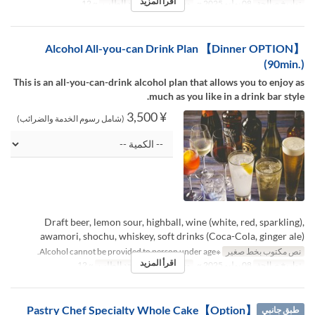
اقرأ المزيد
تواريخ صالحة
08 يوليو 2025 ~
وجبات
الغداء
حد الطلب
~ 12
【Dinner OPTION】 Alcohol All-you-can Drink Plan
(90min.)
This is an all-you-can-drink alcohol plan that allows you to enjoy as
much as you like in a drink bar style.
¥ 3,500
(شامل رسوم الخدمة والضرائب)
Draft beer, lemon sour, highball, wine (white, red, sparkling),
awamori, shochu, whiskey, soft drinks (Coca-Cola, ginger ale)
نص مكتوب بخط صغير
※Alcohol cannot be provided to person under age.
اقرأ المزيد
تواريخ صالحة
08 يوليو 2025 ~
وجبات
العشاء
حد الطلب
~ 12
【Option】Pastry Chef Specialty Whole Cake
طبق جانبي