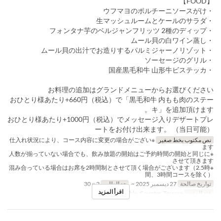
【FOOD】
・ウフマヨのポルチーニソースがけ
・生マッシュルームとケールのサラダ
・フォンタナ芋のベルジャンフリッツ 2種のディップ
・ムール貝の白ワイン蒸し
・ムール貝の出汁でお造りするパルミジャーノリゾット
・ソーセージのグリル
・国産黒毛和牛 山形牛ビステッカ
お料理の追加はグランドメニューからお選びください
おひとり様あたり+660円（税込）で「黒毛和牛 内もも肉のステー
キ」を追加頂けます。
おひとり様あたり+1000円（税込）でメッセージ入りデザートプレ
ートをお付け出来ます。 （当日可能）
نص مكتوب بخط صغير
※仕入れ状況により、コース内容に変更の場合がござい
ます
※人数が揃っていない場合でも、飲み放題の開始はご予約時間の開始と同じに
させて頂きます
※混み合っている場合はお席を2時間制とさせて頂く場合がございます（2.5時
間、3時間コースを除く）
تواريخ صالحة
27 ديسمبر 2025 ~
حد الطلب
2 ~ 30
اقرأ المزيد
فئة المقعد
Table, Counter, Terrace