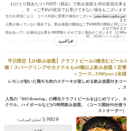
おひとり様あたり+700円（税込）で飲み放題を30分延長出来ま
す ※ご予約の状況でお受けできない場合もございます。
نص مكتوب بخط صغير
※仕入れ状況により、コース内容に変更の場合がござい
ます
※人数が揃っていない場合でも、飲み放題の開始はご予約時間の開始と同じに
させて頂きます
※混み合っている場合はお席を2時間制とさせて頂く場合がございます（2.5時
間、3時間コースを除く）
اقرأ المزيد
تواريخ صالحة
27 ديسمبر 2025 ~
حد الطلب
2 ~ 30
فئة المقعد
Table, Counter
平日限定【2H飲み放題】クラフトビール2種含むビール3
種！スパークリングやカクテルも60種以上飲み放題！定番
コース…5980yen 2名様～
レモンが効いた鶏モモ肉のステーキが楽しめる飲み放題付きコー
ス。
人気の「RIO Brewing」の樽生クラフトビールをはじめワイン、カ
クテル、ハイボールなどが2時間飲み放題。（コース開始90分後ラ
ストオーダー）
¥ 5,980
(شامل الضرائب)
تحديد