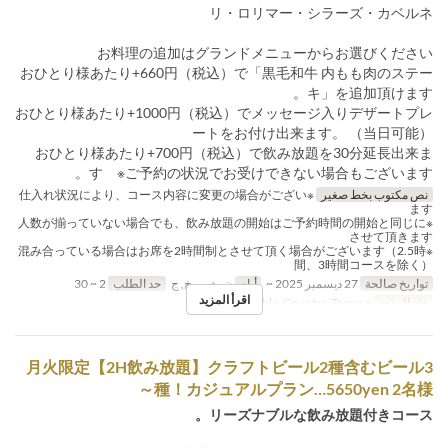
リ・ロリマー・シラーズ・カベルネ
お料理の追加はグランドメニューからお選びください
おひとり様あたり+660円（税込）で「黒毛和牛 内もも肉のステー
キ」を追加頂けます。
おひとり様あたり+1000円（税込）でメッセージ入りデザートプレ
ートをお付け出来ます。 （当日可能）
おひとり様あたり+700円（税込）で飲み放題を30分延長出来ま
す ※ご予約の状況でお受けできない場合もございます。
نص مكتوب بخط صغير
※仕入れ状況により、コース内容に変更の場合がござい
ます
※人数が揃っていない場合でも、飲み放題の開始はご予約時間の開始と同じに
させて頂きます
※混み合っている場合はお席を2時間制とさせて頂く場合がございます（2.5時
間、3時間コースを除く）
تواريخ صالحة
27 ديسمبر 2025 ~
أيام
ن, ث, ر, خ, ج
حد الطلب
2 ~ 30
اقرأ المزيد
فئة المقعد
Table, Counter, Terrace
月火限定【2H飲み放題】クラフトビール2種含むビール3
種！カジュアルプラン…5650yen 2名様～
リーズナブルな飲み放題付きコース。