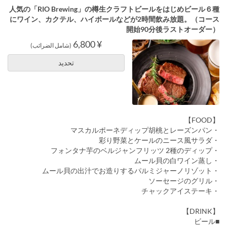
人気の「RIO Brewing」の樽生クラフトビールをはじめビール６種
にワイン、カクテル、ハイボールなどが2時間飲み放題。（コース
開始90分後ラストオーダー）
¥ 6,800
(شامل الضرائب)
تحديد
【FOOD】
・マスカルポーネディップ胡桃とレーズンパン
・彩り野菜とケールのニース風サラダ
・フォンタナ芋のベルジャンフリッツ 2種のディップ
・ムール貝の白ワイン蒸し
・ムール貝の出汁でお造りするパルミジャーノリゾット
・ソーセージのグリル
・チャックアイステーキ
【DRINK】
■ビール