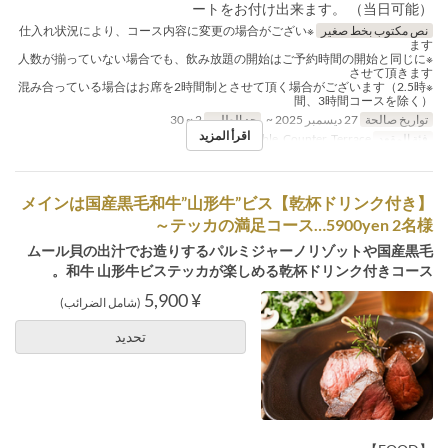
ートをお付け出来ます。 （当日可能）
نص مكتوب بخط صغير
※仕入れ状況により、コース内容に変更の場合がござい
ます
※人数が揃っていない場合でも、飲み放題の開始はご予約時間の開始と同じに
させて頂きます
※混み合っている場合はお席を2時間制とさせて頂く場合がございます（2.5時
間、3時間コースを除く）
تواريخ صالحة
27 ديسمبر 2025 ~
حد الطلب
2 ~ 30
اقرأ المزيد
فئة المقعد
Table, Counter, Terrace
【乾杯ドリンク付き】メインは国産黒毛和牛”山形牛”ビス
テッカの満足コース…5900yen 2名様～
ムール貝の出汁でお造りするパルミジャーノリゾットや国産黒毛
和牛 山形牛ビステッカが楽しめる乾杯ドリンク付きコース。
¥ 5,900
(شامل الضرائب)
تحديد