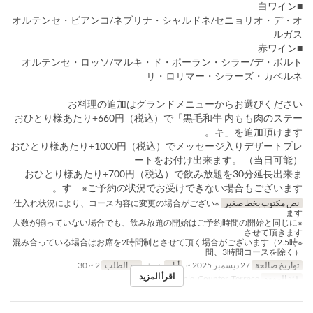
■白ワイン
オルテンセ・ビアンコ/ネブリナ・シャルドネ/セニョリオ・デ・オ
ルガス
■赤ワイン
オルテンセ・ロッソ/マルキ・ド・ポーラン・シラー/デ・ボルト
リ・ロリマー・シラーズ・カベルネ
お料理の追加はグランドメニューからお選びください
おひとり様あたり+660円（税込）で「黒毛和牛 内もも肉のステー
キ」を追加頂けます。
おひとり様あたり+1000円（税込）でメッセージ入りデザートプレ
ートをお付け出来ます。 （当日可能）
おひとり様あたり+700円（税込）で飲み放題を30分延長出来ま
す ※ご予約の状況でお受けできない場合もございます。
نص مكتوب بخط صغير
※仕入れ状況により、コース内容に変更の場合がござい
ます
※人数が揃っていない場合でも、飲み放題の開始はご予約時間の開始と同じに
させて頂きます
※混み合っている場合はお席を2時間制とさせて頂く場合がございます（2.5時
間、3時間コースを除く）
تواريخ صالحة
27 ديسمبر 2025 ~
أيام
ن, ث
حد الطلب
2 ~ 30
اقرأ المزيد
فئة المقعد
Table, Counter, Terrace