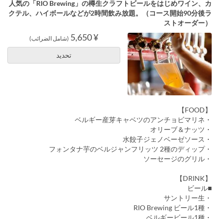
人気の「RIO Brewing」の樽生クラフトビールをはじめワイン、カ
クテル、ハイボールなどが2時間飲み放題。（コース開始90分後ラ
ストオーダー）
¥ 5,650
(شامل الضرائب)
تحديد
【FOOD】
・ベルギー産芽キャベツのアンチョビマリネ
・オリーブ＆ナッツ
・水餃子ジェノベーゼソース
・フォンタナ芋のベルジャンフリッツ 2種のディップ
・ソーセージのグリル
【DRINK】
■ビール
・サントリー生
・RIO Brewing ビール1種
・ベルギービール1種