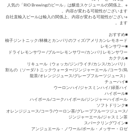
※人気の「RIO Brewingのビール」は醸造スケジュールの関係上、
内容が変わる可能性がございます。
※自社直輸入ビールは輸入の関係上、内容が変わる可能性がござい
ます。
■おすすめ
柚子ジントニック/林檎とカンパリのフィズ/アメリカンレモネード
■レモンサワー
ドライレモンサワー /ブルーレモンサワー/カンパリレモンサワー
■カクテル
リキュール（ウォッカ/ジン/ライチ/カシス/カンパリ）
割もの（ソーダ/トニックウォーター/ジンジャーエール /コーラ/烏
龍茶/オレンジジュース/グレープフルーツジュース）
■チューハイ
ウーロンハイ/ジャスミンハイ/ 緑茶ハイ
■ハイボール
ハイボール/コークハイボール/ジンジャーハイボール
■ソフトドリンク
オレンジジュース/コーラ/ウーロン茶/グレープフルーツジュース/
ジンジャーエール/ジャスミン茶
■スパークリングワイン
アンジュエール・ノワール/ポール・メッサー・ロゼ