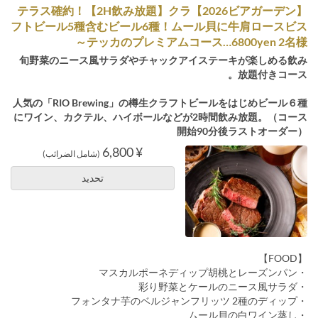
【2026ビアガーデン】テラス確約！【2H飲み放題】クラ
フトビール5種含むビール6種！ムール貝に牛肩ロースビス
テッカのプレミアムコース…6800yen 2名様～
旬野菜のニース風サラダやチャックアイステーキが楽しめる飲み
放題付きコース。
人気の「RIO Brewing」の樽生クラフトビールをはじめビール６種
にワイン、カクテル、ハイボールなどが2時間飲み放題。（コース
開始90分後ラストオーダー）
¥ 6,800
(شامل الضرائب)
تحديد
【FOOD】
・マスカルポーネディップ胡桃とレーズンパン
・彩り野菜とケールのニース風サラダ
・フォンタナ芋のベルジャンフリッツ 2種のディップ
・ムール貝の白ワイン蒸し