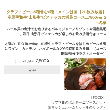
【2H飲み放題】クラフトビール5種含む6種！メインは国
産黒毛和牛”山形牛”ビステッカの満足コース…7800yen 2
名様～
ムール貝の出汁でお造りするパルミジャーノリゾットや国産黒毛
和牛 山形牛ビステッカが楽しめる飲み放題付きコース。
人気の「RIO Brewing」の樽生クラフトビールをはじめビール６種
にワイン、カクテル、ハイボールなどが2時間飲み放題。（コース
開始90分後ラストオーダー）
¥ 7,800
(شامل الضرائب)
تحديد
【FOOD】
・ウフマヨのポルチーニソースがけ
・生マッシュルームとケールのサラダ