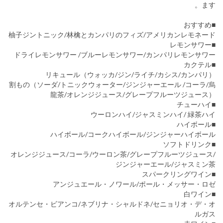
ます。
■おすすめ
柚子ジントニック/林檎とカンパリのフィズ/アメリカンレモネード
■レモンサワー
ドライレモンサワー /ブルーレモンサワー/カンパリレモンサワー
■カクテル
リキュール（ウォッカ/ジン/ライチ/カシス/カンパリ）
割もの（ソーダ/トニックウォーター/ジンジャーエール /コーラ/烏
龍茶/オレンジジュース/グレープフルーツジュース）
■チューハイ
ウーロンハイ/ジャスミンハイ/ 緑茶ハイ
■ハイボール
ハイボール/コークハイボール/ジンジャーハイボール
■ソフトドリンク
オレンジジュース/コーラ/ウーロン茶/グレープフルーツジュース/
ジンジャーエール/ジャスミン茶
■スパークリングワイン
アンジュエール・ノワール/ポール・メッサー・ロゼ
■白ワイン
オルテンセ・ビアンコ/ネブリナ・シャルドネ/セニョリオ・デ・オ
ルガス