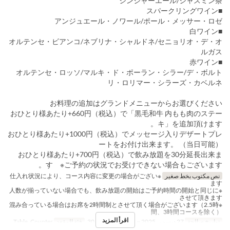
ジンジャーエール/ジャスミン茶
■スパークリングワイン
アンジュエール・ノワール/ポール・メッサー・ロゼ
■白ワイン
オルテンセ・ビアンコ/ネブリナ・シャルドネ/セニョリオ・デ・オ
ルガス
■赤ワイン
オルテンセ・ロッソ/マルキ・ド・ポーラン・シラー/デ・ボルト
リ・ロリマー・シラーズ・カベルネ
お料理の追加はグランドメニューからお選びください
おひとり様あたり+660円（税込）で「黒毛和牛 内もも肉のステー
キ」を追加頂けます。
おひとり様あたり+1000円（税込）でメッセージ入りデザートプレ
ートをお付け出来ます。 （当日可能）
おひとり様あたり+700円（税込）で飲み放題を30分延長出来ま
す ※ご予約の状況でお受けできない場合もございます。
نص مكتوب بخط صغير
※仕入れ状況により、コース内容に変更の場合がござい
ます
※人数が揃っていない場合でも、飲み放題の開始はご予約時間の開始と同じに
させて頂きます
※混み合っている場合はお席を2時間制とさせて頂く場合がございます（2.5時
間、3時間コースを除く）
اقرأ المزيد
تواريخ صالحة
27 ديسمبر 2025 ~
حد الطلب
2 ~ 30
فئة المقعد
Table, Counter