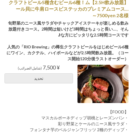
【2.5H飲み放題】クラフトビール5種含むビール6種！ム
ール貝に牛肩ロースビステッカのプレミアムコース…
7500yen 2名様～
旬野菜のニース風サラダやチャックアイステーキが楽しめる飲み
放題付きコース。2時間は短いけど3時間はちょっと長い…、そん
な方にピッタリな2.5時間コースです♪
人気の「RIO Brewing」の樽生クラフトビールをはじめビール6種
にワイン、カクテル、ハイボールなどが2.5時間飲み放題。（コー
ス開始120分後ラストオーダー）
¥ 7,500
(شامل الضرائب)
تحديد
【FOOD】
・マスカルポーネディップ胡桃とレーズンパン
・彩り野菜とケールのニース風サラダ
・フォンタナ芋のベルジャンフリッツ 2種のディップ