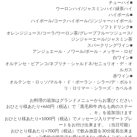
■チューハイ
ウーロンハイ/ジャスミンハイ/ 緑茶ハイ
■ハイボール
ハイボール/コークハイボール/ジンジャーハイボール
■ソフトドリンク
オレンジジュース/コーラ/ウーロン茶/グレープフルーツジュース/
ジンジャーエール/ジャスミン茶
■スパークリングワイン
アンジュエール・ノワール/ポール・メッサー・ロゼ
■白ワイン
オルテンセ・ビアンコ/ネブリナ・シャルドネ/セニョリオ・デ・オ
ルガス
■赤ワイン
オルテンセ・ロッソ/マルキ・ド・ポーラン・シラー/デ・ボルト
リ・ロリマー・シラーズ・カベルネ
お料理の追加はグランドメニューからお選びください
おひとり様あたり+660円（税込）で「黒毛和牛 内もも肉のステー
キ」を追加頂けます。
おひとり様あたり+1000円（税込）でメッセージ入りデザートプレ
ートをお付け出来ます。 （当日可能）
おひとり様あたり+700円（税込）で飲み放題を30分延長出来ま
す ※ご予約の状況でお受けできない場合もございます。