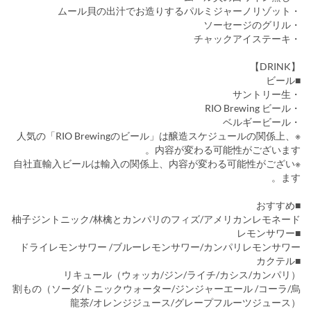
・ムール貝の出汁でお造りするパルミジャーノリゾット
・ソーセージのグリル
・チャックアイステーキ
【DRINK】
■ビール
・サントリー生
・RIO Brewing ビール
・ベルギービール
※人気の「RIO Brewingのビール」は醸造スケジュールの関係上、
内容が変わる可能性がございます。
※自社直輸入ビールは輸入の関係上、内容が変わる可能性がござい
ます。
■おすすめ
柚子ジントニック/林檎とカンパリのフィズ/アメリカンレモネード
■レモンサワー
ドライレモンサワー /ブルーレモンサワー/カンパリレモンサワー
■カクテル
リキュール（ウォッカ/ジン/ライチ/カシス/カンパリ）
割もの（ソーダ/トニックウォーター/ジンジャーエール /コーラ/烏
龍茶/オレンジジュース/グレープフルーツジュース）