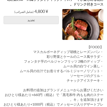
ドリンク付きコース。
¥ 4,800
(شامل الضرائب)
تحديد
【FOOD】
・マスカルポーネディップ胡桃とレーズンパン
・彩り野菜とケールのニース風サラダ
・フォンタナ芋のベルジャンフリッツ 2種のディップ
・ムール貝の白ワイン蒸し
・ムール貝の出汁でお造りするパルミジャーノリゾット
・ソーセージのグリル
・チャックアイステーキ
お料理の追加はグランドメニューからお選びください
おひとり様あたり+660円（税込）で「黒毛和牛 内もも肉のステー
キ」を追加頂けます。
おひとり様あたり+1000円（税込）でメッセージ入りデザートプレ