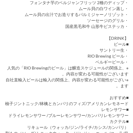
・フォンタナ芋のベルジャンフリッツ 2種のディップ
・ムール貝の白ワイン蒸し
・ムール貝の出汁でお造りするパルミジャーノリゾット
・ソーセージのグリル
・国産黒毛和牛 山形牛ビステッカ
【DRINK】
■ビール
・サントリー生
・RIO Brewing ビール
・ベルギービール
※人気の「RIO Brewingのビール」は醸造スケジュールの関係上、
内容が変わる可能性がございます。
※自社直輸入ビールは輸入の関係上、内容が変わる可能性がござい
ます。
■おすすめ
柚子ジントニック/林檎とカンパリのフィズ/アメリカンレモネード
■レモンサワー
ドライレモンサワー /ブルーレモンサワー/カンパリレモンサワー
■カクテル
リキュール（ウォッカ/ジン/ライチ/カシス/カンパリ）