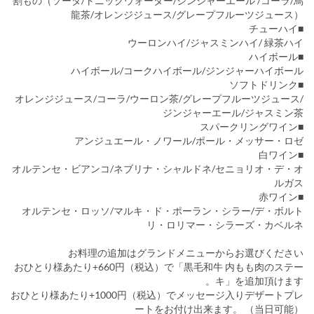
割もの（ソーダ/トニックウォーター/ジンジャーエール /コーラ/烏
龍茶/オレンジジュース/グレープフルーツジュース）
■チューハイ
ウーロンハイ/ジャスミンハイ/ 緑茶ハイ
■ハイボール
ハイボール/コークハイボール/ジンジャーハイボール
■ソフトドリンク
オレンジジュース/コーラ/ウーロン茶/グレープフルーツジュース/
ジンジャーエール/ジャスミン茶
■スパークリングワイン
アンジュエール・ノワール/ポール・メッサー・ロゼ
■白ワイン
オルテンセ・ビアンコ/ネブリナ・シャルドネ/セニョリオ・デ・オ
ルガス
■赤ワイン
オルテンセ・ロッソ/マルキ・ド・ポーラン・シラー/デ・ボルト
リ・ロリマー・シラーズ・カベルネ
お料理の追加はグランドメニューからお選びください
おひとり様あたり+660円（税込）で「黒毛和牛 内もも肉のステー
キ」を追加頂けます。
おひとり様あたり+1000円（税込）でメッセージ入りデザートプレ
ートをお付け出来ます。 （当日可能）