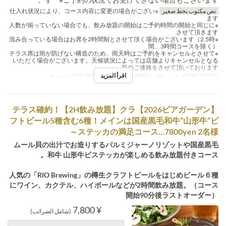
نص مكتوب بخط صغير
※仕入れ状況により、コース内容に変更の場合がござい
ます
※人数が揃っていない場合でも、飲み放題の開始はご予約時間の開始と同じに
させて頂きます
※混み合っている場合はお席を2時間制とさせて頂く場合がございます（2.5時
間、3時間コースを除く）
※テラス席は雨が防げない構造のため、雨天時はご予約をキャンセルとさせて
いただく場合がございます。天候状況によっては店舗よりキャンセルとなる
旨のご連絡をさせて頂いております。
اقرأ المزيد
تواريخ صالحة
مارس 09 ~
حد الطلب
2 ~ 30
فئة المقعد
Terrace
【2026ビアガーデン】テラス確約！【2H飲み放題】クラ
フトビール5種含む6種！メインは国産黒毛和牛”山形牛”ビ
ステッカの満足コース…7800yen 2名様～
ムール貝の出汁でお造りするパルミジャーノリゾットや国産黒毛
和牛 山形牛ビステッカが楽しめる飲み放題付きコース。
人気の「RIO Brewing」の樽生クラフトビールをはじめビール６種
にワイン、カクテル、ハイボールなどが2時間飲み放題。（コース
開始90分後ラストオーダー）
¥ 7,800
(شامل الضرائب)