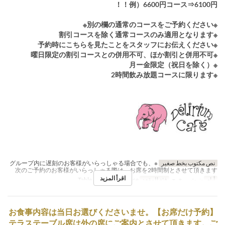
例）6600円コース⇒6100円！！
※別の欄の通常のコースをご予約ください※
※割引コースを除く通常コースのみ適用となります
※予約時にこちらを見たことをスタッフにお伝えください
※曜日限定の割引コースとの併用不可、ほか割引と併用不可
※月ー金限定（祝日を除く）
※2時間飲み放題コースに限ります
نص مكتوب بخط صغير
※グループ内に遅刻のお客様がいらっしゃる場合でも、
次のご予約のお客様がいらっしゃる際は、お席を2時間制とさせて頂きます
اقرأ المزيد
أيام
ن, ث, ر, خ, ج
فئة المقعد
Table, Counter, Terrace
【お席だけ予約】お食事内容は当日お選びくださいませ。
テラステーブル席は外の席にご案内とさせて頂きます。ご