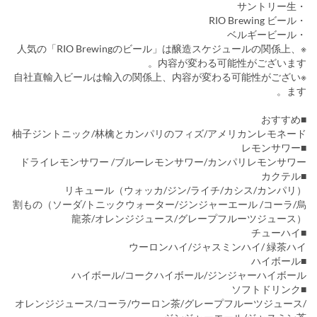
・サントリー生
・RIO Brewing ビール
・ベルギービール
※人気の「RIO Brewingのビール」は醸造スケジュールの関係上、
内容が変わる可能性がございます。
※自社直輸入ビールは輸入の関係上、内容が変わる可能性がござい
ます。
■おすすめ
柚子ジントニック/林檎とカンパリのフィズ/アメリカンレモネード
■レモンサワー
ドライレモンサワー /ブルーレモンサワー/カンパリレモンサワー
■カクテル
リキュール（ウォッカ/ジン/ライチ/カシス/カンパリ）
割もの（ソーダ/トニックウォーター/ジンジャーエール /コーラ/烏
龍茶/オレンジジュース/グレープフルーツジュース）
■チューハイ
ウーロンハイ/ジャスミンハイ/ 緑茶ハイ
■ハイボール
ハイボール/コークハイボール/ジンジャーハイボール
■ソフトドリンク
オレンジジュース/コーラ/ウーロン茶/グレープフルーツジュース/