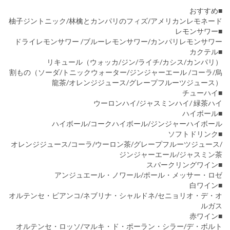
■おすすめ
柚子ジントニック/林檎とカンパリのフィズ/アメリカンレモネード
■レモンサワー
ドライレモンサワー /ブルーレモンサワー/カンパリレモンサワー
■カクテル
リキュール（ウォッカ/ジン/ライチ/カシス/カンパリ）
割もの（ソーダ/トニックウォーター/ジンジャーエール /コーラ/烏
龍茶/オレンジジュース/グレープフルーツジュース）
■チューハイ
ウーロンハイ/ジャスミンハイ/ 緑茶ハイ
■ハイボール
ハイボール/コークハイボール/ジンジャーハイボール
■ソフトドリンク
オレンジジュース/コーラ/ウーロン茶/グレープフルーツジュース/
ジンジャーエール/ジャスミン茶
■スパークリングワイン
アンジュエール・ノワール/ポール・メッサー・ロゼ
■白ワイン
オルテンセ・ビアンコ/ネブリナ・シャルドネ/セニョリオ・デ・オ
ルガス
■赤ワイン
オルテンセ・ロッソ/マルキ・ド・ポーラン・シラー/デ・ボルト