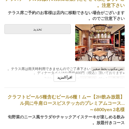
注意下さい。
テラス席ご予約のお客様は店内に移動できない場合がございます
のでご注意下さい。
تحديد
نص مكتوب بخط صغير
テラス席は雨天時利用できませんのでご了承下さい。
※ディナータイムはお席代400円（税込）頂いております。
اقرأ المزيد
حد الطلب
1 ~ 40
فئة المقعد
Table, Counter, Terrace
【2H飲み放題】クラフトビール5種含むビール6種！ムー
ル貝に牛肩ロースビステッカのプレミアムコース…
6800yen 2名様～
旬野菜のニース風サラダやチャックアイステーキが楽しめる飲み
放題付きコース。