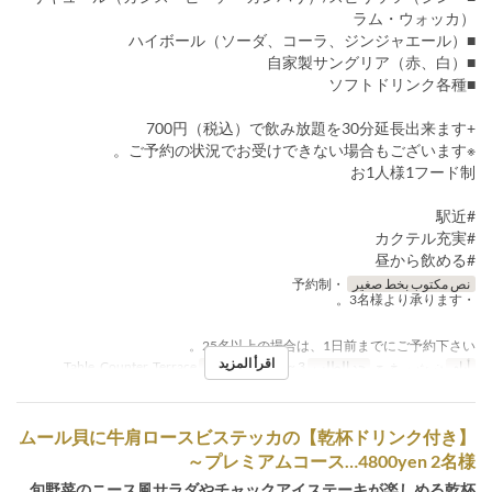
ラム・ウォッカ）
■ハイボール（ソーダ、コーラ、ジンジャエール）
■自家製サングリア（赤、白）
■ソフトドリンク各種
+700円（税込）で飲み放題を30分延長出来ます
※ご予約の状況でお受けできない場合もございます。
お1人様1フード制
#駅近
#カクテル充実
#昼から飲める
نص مكتوب بخط صغير
・予約制
・3名様より承ります。
25名以上の場合は、1日前までにご予約下さい。
اقرأ المزيد
أيام
ن, ث, ر, خ, ج
حد الطلب
3 ~ 30
فئة المقعد
Table, Counter, Terrace
【乾杯ドリンク付き】ムール貝に牛肩ロースビステッカの
プレミアムコース…4800yen 2名様～
旬野菜のニース風サラダやチャックアイステーキが楽しめる乾杯