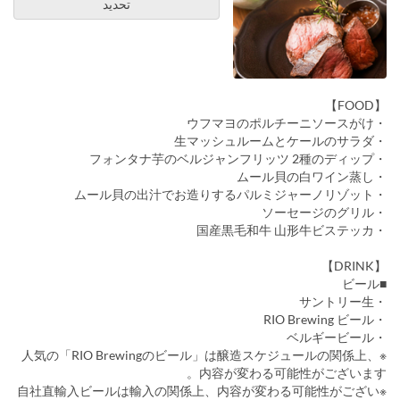
تحديد
【FOOD】
・ウフマヨのポルチーニソースがけ
・生マッシュルームとケールのサラダ
・フォンタナ芋のベルジャンフリッツ 2種のディップ
・ムール貝の白ワイン蒸し
・ムール貝の出汁でお造りするパルミジャーノリゾット
・ソーセージのグリル
・国産黒毛和牛 山形牛ビステッカ
【DRINK】
■ビール
・サントリー生
・RIO Brewing ビール
・ベルギービール
※人気の「RIO Brewingのビール」は醸造スケジュールの関係上、
内容が変わる可能性がございます。
※自社直輸入ビールは輸入の関係上、内容が変わる可能性がござい