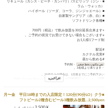
■リキュール（カシス・ピーチ・カンパリ）/スピリッツ（ジン・
ラム・ウォッカ）
■ハイボール（ソーダ、コーラ、ジンジャエール）
■自家製サングリア（赤、白）
■ソフトドリンク各種
+700円（税込）で飲み放題を30分延長出来ます
※ご予約の状況でお受けできない場合もございます。
お1人様1フード制
#駅近
#カクテル充実
#昼から飲める
نص مكتوب بخط صغير
・予約制
・3名様より承ります。
25名以上の場合は、1日前までにご予約下さい。
اقرأ المزيد
أيام
ن, ث, ر, خ, ج
حد الطلب
3 ~ 30
فئة المقعد
Table, Counter, Terrace
■月〜金 平日18時までの入店限定！120分(90分LO）クラ
フトビール2種含むビール3種飲み放題...2,500yen
¥ 2,500
(شامل الضرائب)