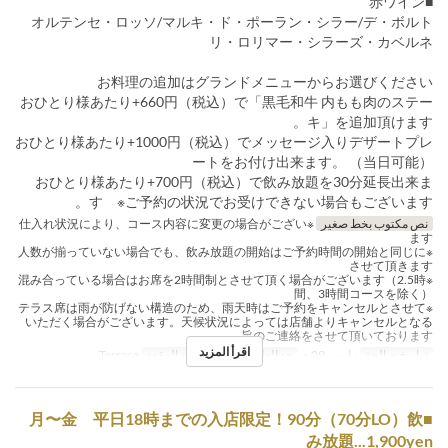
■赤ワイン
オルテンセ・ロッソ/マルキ・ド・ポーラン・シラー/デ・ボルト
リ・ロリマー・シラーズ・カベルネ
お料理の追加はグランドメニューからお選びください
おひとり様あたり+660円（税込）で「黒毛和牛 内もも肉のステー
キ」を追加頂けます。
おひとり様あたり+1000円（税込）でメッセージ入りデザートプレ
ートをお付け出来ます。 （当日可能）
おひとり様あたり+700円（税込）で飲み放題を30分延長出来ま
す ※ご予約の状況でお受けできない場合もございます。
نص مكتوب بخط صغير
※仕入れ状況により、コース内容に変更の場合がござい
ます
※人数が揃っていない場合でも、飲み放題の開始はご予約時間の開始と同じに
させて頂きます
※混み合っている場合はお席を2時間制とさせて頂く場合がございます（2.5時
間、3時間コースを除く）
※テラス席は雨が防げない構造のため、雨天時はご予約をキャンセルとさせて
いただく場合がございます。天候状況によっては店舗よりキャンセルとなる
旨のご連絡をさせて頂いております。
اقرأ المزيد
تواريخ صالحة
مارس 09 ~
حد الطلب
2 ~ 30
فئة المقعد
Terrace
■月〜金 平日18時までの入店限定！90分（70分LO）飲
み放題...1,900yen