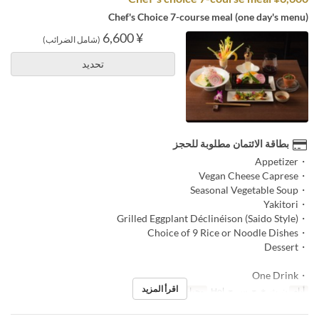
Chef's Choice 7-course meal (one day's menu)
¥ 6,600
(شامل الضرائب)
تحديد
بطاقة الائتمان مطلوبة للحجز
・Appetizer
・Vegan Cheese Caprese
・Seasonal Vegetable Soup
・Yakitori
・Grilled Eggplant Déclinéison (Saido Style)
・Choice of 9 Rice or Noodle Dishes
・Dessert
・One Drink
اقرأ المزيد
أيام
ن, ث, خ, ج, س, ح, Hol
وجبات
الغداء