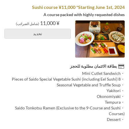
Sushi course ¥11,000 *Starting June 1st, 2024
A course packed with highly requested dishes
¥ 11,000
(شامل الضرائب)
تحديد
بطاقة الائتمان مطلوبة للحجز
・Mini Cutlet Sandwich
・8 Pieces of Saido Special Vegetable Sushi (including Eel Sushi)
・Seasonal Vegetable and Truffle Soup
・Yakitori
・Okonomiyaki
・Tempura
・Saido Tonkotsu Ramen (Exclusive to the 9-Course and Sushi
Courses)
・Dessert