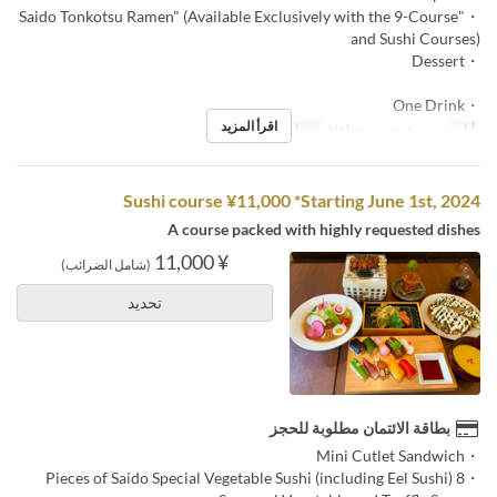
・"Saido Tonkotsu Ramen" (Available Exclusively with the 9-Course
and Sushi Courses)
・Dessert
・One Drink
اقرأ المزيد
أيام
ن, ث, خ, ج, س, ح, Hol
وجبات
العشاء
Sushi course ¥11,000 *Starting June 1st, 2024
A course packed with highly requested dishes
¥ 11,000
(شامل الضرائب)
تحديد
بطاقة الائتمان مطلوبة للحجز
・Mini Cutlet Sandwich
・8 Pieces of Saido Special Vegetable Sushi (including Eel Sushi)