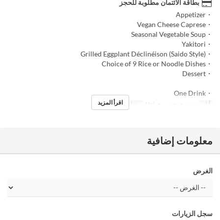
بطاقة الائتمان مطلوبة للحجز
・Appetizer
・Vegan Cheese Caprese
・Seasonal Vegetable Soup
・Yakitori
・Grilled Eggplant Déclinéison (Saido Style)
・Choice of 9 Rice or Noodle Dishes
・Dessert
・One Drink
اقرأ المزيد
أيام
ن, ث, خ, ج, س, ح, Hol
وجبات
العشاء
معلومات إضافية
الغرض
سجل الزيارات