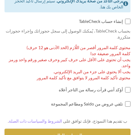
يرجى التأكد من صحة بريدك الإلكتروني.
سيتم إرسال تأكيد الحجز
الخاص بك هنا.
إنشاء حساب TableCheck
بحساب TableCheck، يُمكنك الوصول إلى سجل حجوزاتك وإجراء حجوزات
متكررة.
محتوى كلمة المرور أقصر من اللّازم (الحد الأدنى هو 12 حرف)
كلمة المرور ضعيفة جدا
يجب أن تحتوى على الأقل على حرف كبير وحرف صغير ورقم واحد ورمز
واحد.
يجب ألا يحتوي على جزء من البريد الإلكتروني.
محتوى تأكيد كلمة المرور لا يتوافق مع تأكيد كلمة المرور
أؤكد أنني قرأت رسالة من التاجر أعلاه
تلقي عروض من Saido ومطاعم المجموعة
ب تقديم هذا النموذج، فإنك توافق على
الشروط والسياسات ذات الصلة
.