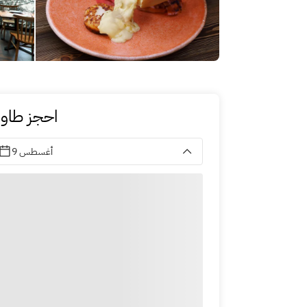
احجز طاول
9 أغسطس