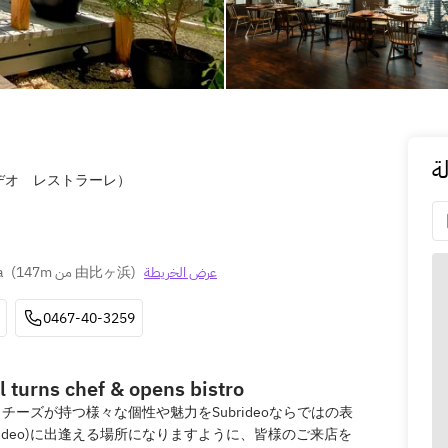
ة
スブリデオ レストラーレ）
a
(
147m من 由比ヶ浜
)
عرض الخريطة
0467-40-3259
 turns chef & opens bistro
ーズが持つ様々な個性や魅力をSubrideoならではの表
rideo)に出逢える場所になりますように、皆様のご来店を