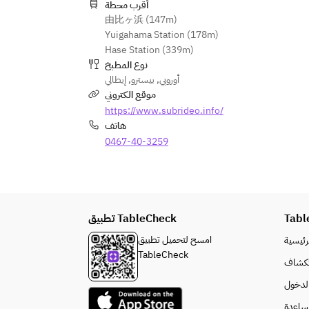
أقرب محطة
由比ヶ浜 (147m)
Yuigahama Station (178m)
Hase Station (339m)
نوع المطبخ
إيطالي
,
بيسترو
,
أوروبي
موقع الكتروني
https://www.subrideo.info/
هاتف
0467-40-3259
تطبيق TableCheck
Tabl
امسح لتحميل تطبيق
رئيسية
TableCheck
كشاف
لدخول
ساعدة