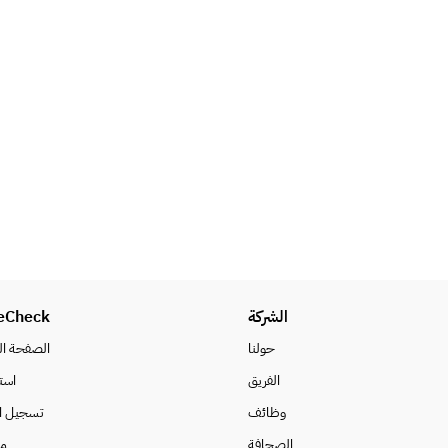
eCheck
الشركة
حولنا
الصفحة ال
الفريق
است
وظائف
تسجيل ا
الصحافة
م