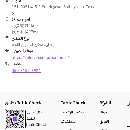
ス
して押さえ
عنوان
ら
条件に基づ
料
151-0051 4-5-1 Sendagaya, Shibuya-ku, Toky
させていた
当
き、お1人
金
o
だきます
日
様4800円の
）
أقرب محطة
が、
お
キャンセル
北参道 (145m)
・
　ご来店後
一
料を頂きま
代々木 (497m)
パ
に与信枠は
人
す。
نوع المطبخ
ス
開放とな
様
※ご入力の
شرائح اللحم
,
معكرونة
,
إيطالي
タ
り、お会計
ず
カードより
موقع الكتروني
・
は店舗にて
つ
与信枠をデ
https://selecao.co.jp/ourshops/
デ
お支払いと
チ
ポジットと
هاتف
ザ
なります。
ョ
して押さえ
ー
050-3187-6924
また、ご予
イ
させていた
ト
約にデビッ
ス
だきます
・
トカードは
・
が、
コ
ご利用いた
A5
　ご来店後
ー
だけませ
黒
に与信枠は
ヒ
تطبيق TableCheck
ん。
TableCheck
الشركة
ي
毛
開放とな
ー
和
り、お会計
امسح لتحميل
حولنا
الصفحة الرئيسية
or
牛
は店舗にて
تطبيق
الفريق
استكشاف
紅
の
お支払いと
TableCheck
م
茶