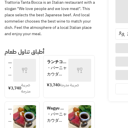
Trattoria Tanta Bocca is an Italian restaurant with a
slogan "We love people and we love meat". This
place selects the best Japanese beef. And local
sommelier chooses the best wine to match your
dish. Feel the atmosphere of a local Italian place
and enjoy your meal.
أطباق تناول طعام
ラ
ランチコー
ン
ス（6名様
・
・バーニャ
チ
以上）
バ
カウダ
コ
ー
・肉料理　
ー
ضريبة
¥3,740
ضريبة مدرجة
ニ
又は 魚料理
¥3,740
ス
مدرجة
ャ
　又は 和牛
カ
のグリル
ウ
（プラス料
A5
Wagyu 
ダ
金）
ラ
beef 
・
・バーニャ
・
・パスタ
ン
course 
バ
カウダ
肉
・デザート
ク
(Saturdays, 
ー
・パスタ　