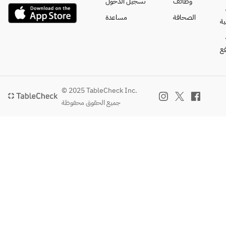
炭
なります。
وظائف
تسجيل الدخول
火
また、ご予
الصحافة
مساعدة
ة
焼
約にデビッ
き 
トカードは
ご利用いた
فع
・
だけませ
デ
ん。
ザ
ー
© 2025 TableCheck Inc.
ト
جميع الحقوق محفوظة
２
種
盛
り
合
わ
せ
・
カ
フ
ェ