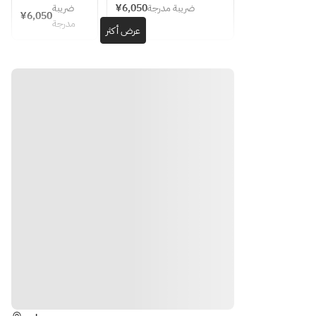
料
・コーヒー
黒
Sundays 
ضريبة
¥6,050
ضريبة مدرجة
ニ
6種類のメ
¥6,050
毛
and 
理
or紅茶
مدرجة
ャ
ニュー中か
عرض أكثر
和
holidays 
カ
ら当日お一
牛
only) (for 6 
又
悪質なキャ
ウ
人様ずつチ
が
or more 
は 
ンセル(連絡
ダ
ョイス
つ
people)
魚
なし、イタ
・
・A5黒毛和
い
料
ズラ等)の場
パ
牛の炭火焼
た
理
合は、キャ
コ
ス
き　
ンセルポリ
ー
タ
・デザート
又
シー記載の
ス
２種盛り合
は 
条件に基づ
6
わせ
和
き、お1人
種
・カフェ
牛
様2,600円
類
の
のキャンセ
の
悪質なキャ
グ
ル料を頂き
メ
ンセル(連絡
リ
ます。
ニ
なし、イタ
ル
※ご入力の
ュ
ズラ等)の場
（
カードより
ー
合は、キャ
الاتجاهات
プ
与信枠をデ
中
ンセルポリ
ラ
ポジットと
か
シー記載の