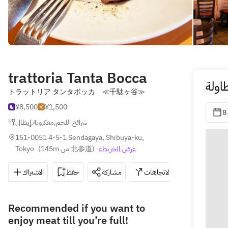
trattoria Tanta Bocca
اولة
トラットリア タンタボッカ ≪千駄ヶ谷≫
¥8,500
¥1,500
إيطالي
,
معكرونة
,
شرائح اللحم
151-0051 4-5-1 Sendagaya, Shibuya-ku, 
Tokyo
(
145m من 北参道
)
عرض الخريطة
الاشتراك
حفظ
مشاركة
الاتجاهات
050-3187
Recommended if you want to
enjoy meat till you’re full!