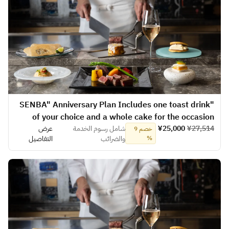
"SENBA" Anniversary Plan Includes one toast drink
of your choice and a whole cake for the occasion
¥27,514
¥25,000
شامل رسوم الخدمة
عرض
خصم 9
%
والضرائب
التفاصيل