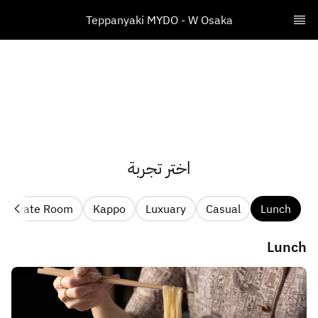
​Teppanyaki MYDO - W Osaka
اختر تجربة
Private Room🌛
Kappo
Luxuary
Casual
Lunch
Lunch