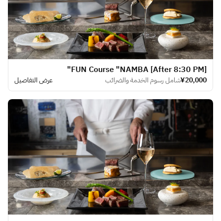
[After 8:30 PM] FUN Course "NAMBA"
¥20,000
شامل رسوم الخدمة والضرائب
عرض التفاصيل