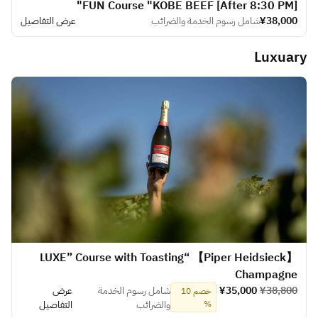
[After 8:30 PM] FUN Course "KOBE BEEF"
¥38,000
شامل رسوم الخدمة والضرائب
عرض التفاصيل
Luxuary
【Piper Heidsieck】 “LUXE” Course with Toasting
Champagne
¥38,800
¥35,000
شامل رسوم الخدمة
عرض
خصم 10
%
والضرائب
التفاصيل