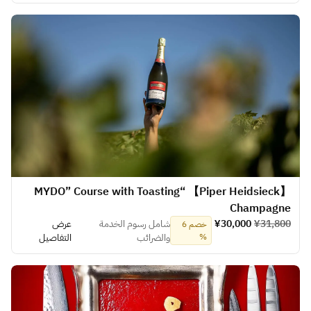
【Piper Heidsieck】 “MYDO” Course with Toasting
Champagne
¥31,800
¥30,000
شامل رسوم الخدمة
عرض
خصم 6
%
والضرائب
التفاصيل