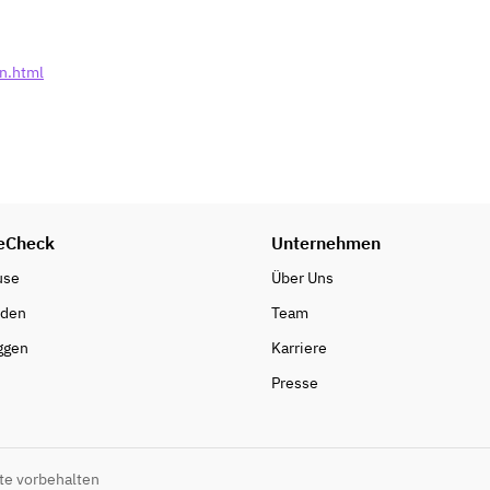
on.html
eCheck
Unternehmen
use
Über Uns
nden
Team
ggen
Karriere
Presse
te vorbehalten