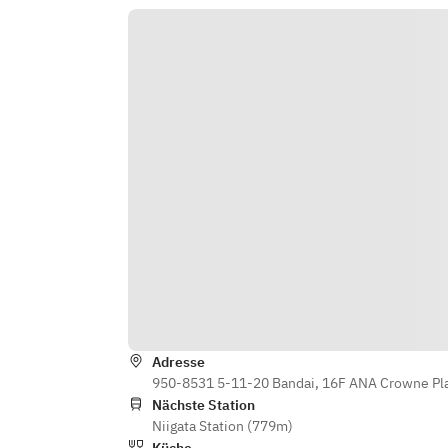
しと大葉のメートルドテルバター添
え
・タルトシトロン 和紅茶のブリュレ
添え
・焼きたてのパン
※天候不良による中止の場合は、確
定次第順次お電話にてご連絡いたし
ます。
※当日新潟まつり花火大会中止の場
合、20%OFFでご提供いたします。
※苦手な食材等は事前にご相談くだ
さい。
Adresse
950-8531 5-11-20 Bandai, 16F ANA Crowne Plaza
Nächste Station
Niigata Station (779m)