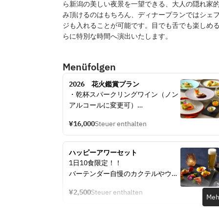
ら新潟の美しい夜景を一望できる、大人の隠れ家
み頂けるのはもちろん、ディナープランではシェ
ジも入れることが可能です。目でも舌でも楽しめ
らに特別な時間へ演出いたします。
Menüfolgen
2026　花火鑑賞プラン
・乾杯スパークリングワイン（ノン
アルコールに変更可）
・アミューズブーシュ
¥16,000
Steuer enthalten
・海老とアボカドのタルタル ブーケ
野菜と一緒に
・枝豆と生ハムコンソメのパリソワ
ハッピーアワーセット
ール トウモロコシのかき揚げと枝豆
1日10食限定！！
湯葉
バーテンダー自慢のカクテルやウイ
・太刀魚のロティ ジェノベーゼとレ
スキーを、地上60メートル16階から
モンケッパーのソース
¥2,500
Steuer enthalten
の夜景とともにお楽しみください。
Meh
・季節のグラニテ
・県産牛フィレのペルシヤード 梅干