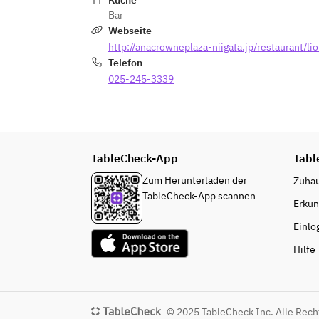
Küche
Bar
Webseite
http://anacrowneplaza-niigata.jp/restaurant/li
Telefon
025-245-3339
TableCheck-App
Tabl
Zum Herunterladen der
Zuha
TableCheck-App scannen
Erku
Einlo
Hilfe
© 2025 TableCheck Inc. Alle Rech