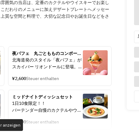
的雰囲気の当店は、定番のカクテルやウイスキーでお楽し
フこだわりのメニューに加えデザートプレートへメッセー
る上質な空間と料理で、大切な記念日やお誕生日などをさ
夜パフェ　丸ごともものコンポート
パフェ
北海道発のスタイル「夜パフェ」が
スカイバー リオンドールに登場。
美味しいお酒の〆に、「夜パフェ」
¥2,600
Steuer enthalten
はいかがでしょう。
ミッドナイトディッシュセット
1日10食限定！！
バーテンダー自慢のカクテルやウイ
スキーを、地上60メートル16階から
¥3,500
Steuer enthalten
の夜景とともにお楽しみください。
r anzeigen