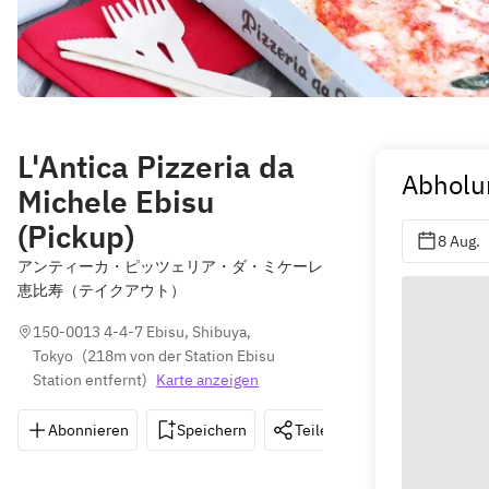
L'Antica Pizzeria da
Abholu
Michele Ebisu
(Pickup)
8 Aug.
アンティーカ・ピッツェリア・ダ・ミケーレ
恵比寿（テイクアウト）
150-0013 4-4-7 Ebisu, Shibuya, 
Tokyo
(
218m von der Station Ebisu 
Station entfernt
)
Karte anzeigen
Abonnieren
Speichern
Teilen
Wegbeschreib