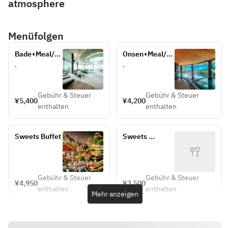
atmosphere
Menüfolgen
Bade+Meal/By 
Onsen+Meal/By 
Order
Order
.
.
Gebühr & Steuer
Gebühr & Steuer
¥5,400
¥4,200
enthalten
enthalten
Sweets Buffet
Sweets 
Buffet/Child
Gebühr & Steuer
Gebühr & Steuer
¥4,950
¥3,500
enthalten
enthalten
Mehr anzeigen