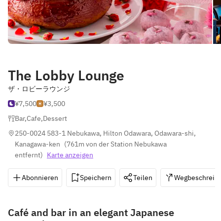
The Lobby Lounge
ザ・ロビーラウンジ
¥7,500
¥3,500
Bar
,
Cafe
,
Dessert
250-0024 583-1 Nebukawa, Hilton Odawara, Odawara-shi, 
Kanagawa-ken
(
761m von der Station Nebukawa 
entfernt
)
Karte anzeigen
Abonnieren
Speichern
Teilen
Wegbeschreib
Café and bar in an elegant Japanese