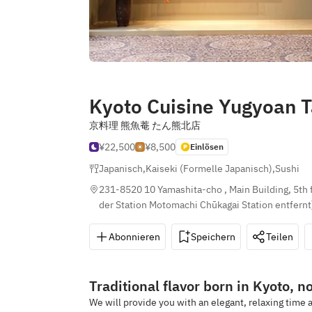
Kyoto Cuisine Yugyoan
京料理 熊魚菴 たん熊北店
¥22,500
¥8,500
Einlösen
Japanisch
,
Kaiseki (Formelle Japanisch)
,
Sushi
231-8520 10 Yamashita-cho , Main Building, 5th
der Station Motomachi Chūkagai Station entfernt
Abonnieren
Speichern
Teilen
Traditional flavor born in Kyoto, 
We will provide you with an elegant, relaxing time a