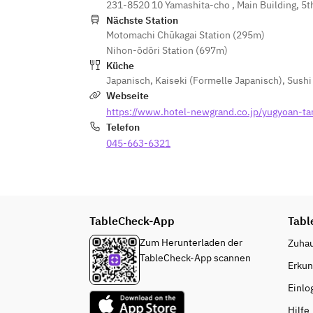
231-8520 10 Yamashita-cho , Main Building, 5
Nächste Station
Motomachi Chūkagai Station (295m)
Nihon-ōdōri Station (697m)
Küche
Japanisch
,
Kaiseki (Formelle Japanisch)
,
Sushi
Webseite
https://www.hotel-newgrand.co.jp/yugyoan-t
Telefon
045-663-6321
TableCheck-App
Tabl
Zum Herunterladen der
Zuha
TableCheck-App scannen
Erku
Einlo
Hilfe