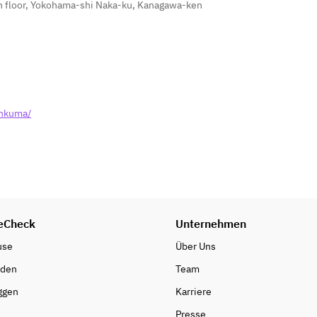
th floor, Yokohama-shi Naka-ku, Kanagawa-ken
ankuma/
eCheck
Unternehmen
use
Über Uns
nden
Team
ggen
Karriere
Presse