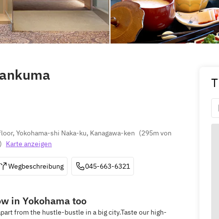
 Tankuma
T
 floor, Yokohama-shi Naka-ku, Kanagawa-ken
(
295m von 
)
Karte anzeigen
Wegbeschreibung
045-663-6321
now in Yokohama too
part from the hustle-bustle in a big city.Taste our high-