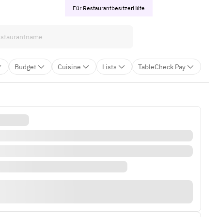
Für Restaurantbesitzer
Hilfe
Budget
Cuisine
Lists
TableCheck Pay