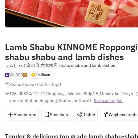
Lamb Shabu KINNOME Roppongi
shabu shabu and lamb dishes
ラムしゃぶ金の目 六本木店 shabu shabu and lamb dishes
¥6,000
-
Einlösen
Shabu Shabu (Heißer Topf)
106-0032 4-12-11 Roppongi, Takeoka Bldg 2F, Minato-ku, Tokyo
(
von der Station Roppongi Station entfernt
)
Karte anzeigen
Abonnieren
Speichern
Teilen
Wegbeschreib
Tender & delicious top grade lamb shabu-sha