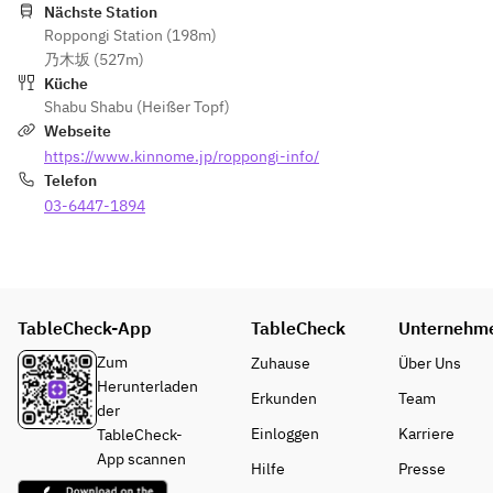
Nächste Station
Pinienkerne, 
Situation variieren.
※場合によって
Roppongi Station (198m)
Kollagenkugeln
変わる場合が
乃木坂 (527m)
, Jujube, 
＜All-you-can-eat＞
ございます。
Küche
Perlgraupen, 
・Lamm
Shabu Shabu (Heißer Topf)
Gojibeeren, 
・Yamagata Tengen 
＜食べ放題＞
Webseite
Lotussamen, 
Schweinebauch
・ラム肉
https://www.kinnome.jp/roppongi-info/
Mungbohnen
・Lammbauch
・山形産 天元
Telefon
Darm: Mochi-
※Dieser seltene 
豚バラ肉
03-6447-1894
Gerste, 
Zuschnitt ist nur in 
・ラムかたば
Judasohren, 
begrenzter Menge 
ら肉
getrocknete 
verfügbar. Daher 
※希少部位で数
Shiitake-Pilze, 
können wir ihn 
量限定のた
Jujube, 
möglicherweise nicht 
め、ご用意で
TableCheck-App
TableCheck
Perlgraupen, 
Unternehm
anbieten. Vielen Dank 
きない場合も
Gojibeeren, 
für Ihr Verständnis.
ございます。
Zum
Zuhause
Über Uns
Lotussamen, 
・Eintopf-
ご了承くださ
Herunterladen
Erkunden
Team
Mungbohnen
Gemüseplatte
い。
der
※Kann je nach 
・Hochland-
・鍋野菜盛り
Einloggen
Karriere
TableCheck-
Situation 
Gemüseplatte
・高原野菜盛
App scannen
Hilfe
Presse
variieren.
・Reisbällchen
り