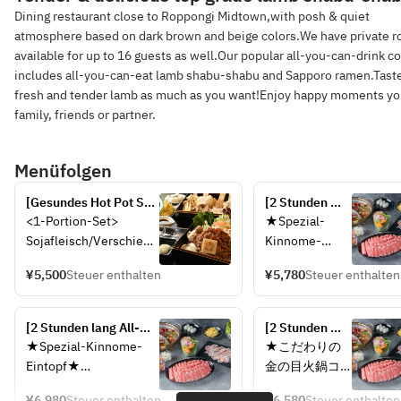
Dining restaurant close to Roppongi Midtown,with posh & quiet
atmosphere based on dark brown and beige colors.We have private 
available for up to 16 guests as well.Our popular all-you-can-drink c
includes all-you-can-eat lamb shabu-shabu and Sapporo ramen.Tast
fresh and tender lamb as much as you want!Enjoy happy moments yo
family, friends or partner.
Menüfolgen
[Gesundes Hot Pot Set 
[2 Stunden 
(1 Portion)] Genießen 
lang All-you-
<1-Portion-Set>
★Spezial-
Sie Sojafleisch und 
can-eat] 
Sojafleisch/Verschiede
Kinnome-
seltene Pilze in 
Luxuriöser 
ne seltene 
Eintopf★
unserem „Sojafleisch- 
zweifarbiger 
¥5,500
Steuer enthalten
¥5,780
Steuer enthalten
Pilze/Verschiedenes 
＜Gesunde 
und Pilz-Hot Pot Kurs“ 
Hot Pot mit 
Hochland- und 
zweifarbige 
| Vegan zertifiziert! 
würzigem Hot 
Eintopfgemüse/Vegane
Brühe＞
Beliebt bei Veganern 
[2 Stunden lang All-
Pot und 
[2 Stunden 
 Ramen/Drei 
Scharfer 
und 
you-can-eat] 
medizinischem 
lang All-you-
★Spezial-Kinnome-
★こだわりの
verschiedene Gewürze 
Eintopf & 
gesundheitsbewussten 
Luxuriöser 
Lamm-Shabu-
can-eat] 
Eintopf★
金の目火鍋コ
(geriebene Zwiebeln, 
Lamm-Shabu 
Menschen
zweifarbiger Hot Pot 
Shabu 
Luxuriöser 
＜Gesunde 
ース★
geriebene 
mit 
mit würzigem Hot Pot 
„Premium-
zweifarbiger 
¥6,980
Steuer enthalten
¥6,580
Steuer enthalten