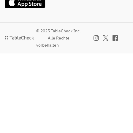
・Eingelegtes Gemüse
・おにぎり
＜All-you-can-
・Sapporo Ramen
・お漬物
eat＞
・札幌ラーメ
・Lamm
＜All-you-can-drink＞
ン
・Yamagata 
・Bier
© 2025 TableCheck Inc.
Tengen 
・Sake
＜飲み放題＞
Alle Rechte
Schweinebauc
・Whiskey
・日本酒
vorbehalten
h
・Wein
・ウイスキー
・Lammbauch
・Shochu
・ワイン
※Dieses Stück 
・Cocktails und mehr
・焼酎
ist selten und 
・Nigori-Sake
・カクテル他
nur in 
・Erfrischungsgetränke
・にごり酒
begrenzter 
・Verschiedene 
・ソフトドリ
Menge 
andere Getränke
ンク
verfügbar. 
・その他各種
Daher können 
wir es 
möglicherweis
e nicht 
anbieten. 
Vielen Dank 