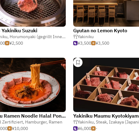
 Yakiniku Suzuki
Gyutan no Lemon Kyoto
niku
,
Horumonyaki (gegrillt Innereien)
,
Japanisch
Yakiniku
500
¥2,500
¥3,500
¥3,500
Wagyu Ramen Noodle Halal Ponto Restaurant Kyoto Pontocho Wagyu Ramen Restaurant
Yakiniku Maumu Kyotokiyam
l Zertifiziert
,
Hamburger
,
Ramen
Yakiniku
,
Steak
,
Izakaya (Japanische T
,000
¥10,000
¥6,000
-