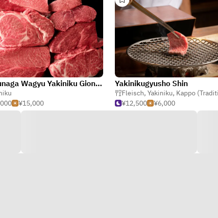
Matsunaga Wagyu Yakiniku Gion Kujo
Yakinikugyusho Shin
ch
niku
Fleisch
,
Yakiniku
,
Kappo (Traditionelle J
,000
¥15,000
¥12,500
¥6,000