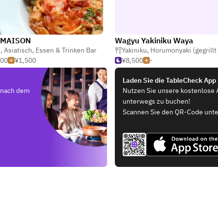
eMAISON
Wagyu Yakiniku Waya
e
,
Asiatisch
,
Essen & Trinken Bar
Yakiniku
,
Horumonyaki (gegrillt Inne
500
¥1,500
¥8,500
-
Laden Sie die TableCheck App
e nach dem
Nutzen Sie unsere kostenlose 
unterwegs zu buchen!
Scannen Sie den QR-Code unte