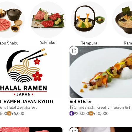
Yakiniku
abu Shabu
Tempura
Ram
L RAMEN JAPAN KYOTO
Vel ROsier
en
,
Halal Zertifiziert
Chinesisch
,
Kreativ
,
Fusion & Intern
,500
¥6,000
¥20,000
¥10,000