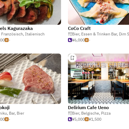
els Kagurazaka
CoCo Craft
,
Französisch
,
Italienisch
Bier
,
Essen & Trinken Bar
,
Dim 
500
-
¥6,000
-
okoji
Delirium Cafe Ueno
a (Japanische Taverne)
niku
,
Bar
,
Bier
Bier
,
Belgische
,
Pizza
500
-
¥5,000
¥1,500