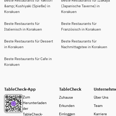
Beste Restaurants für Yakitori
Beste Restaurants für Izakaya
&amp; Kushiyaki (Spieße) in
(Japanische Taverne) in
Korakuen
Korakuen
Beste Restaurants für
Beste Restaurants für
Italienisch in Korakuen
Französisch in Korakuen
Beste Restaurants für Dessert
Beste Restaurants für
in Korakuen
Nachmittagstee in Korakuen
Beste Restaurants für Cafe in
Korakuen
TableCheck-App
TableCheck
Unternehm
Zum
Zuhause
Über Uns
Herunterladen
Erkunden
Team
der
Einloggen
Karriere
TableCheck-