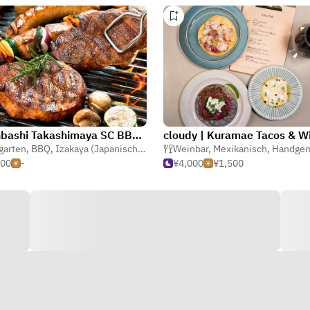
Nihonbashi Takashimaya SC BBQ BEER GARDEN
cloudy | Kuramae Tacos & W
garten
,
BBQ
,
Izakaya (Japanische Taverne)
Weinbar
,
Mexikanisch
,
Handgemachte
000
-
¥4,000
¥1,500