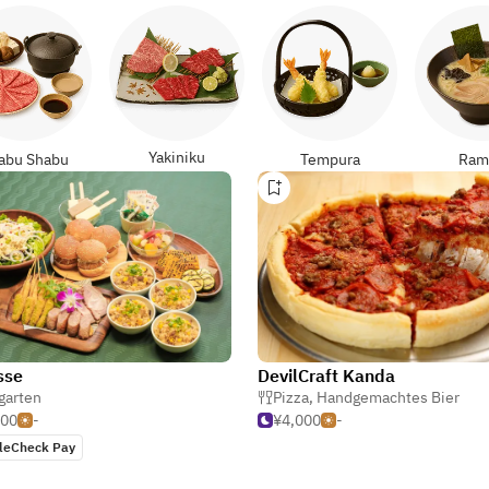
Yakiniku
abu Shabu
Tempura
Ram
sse
DevilCraft Kanda
garten
Pizza
,
Handgemachtes Bier
000
-
¥4,000
-
leCheck Pay