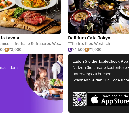
 la tavola
Delirium Cafe Tokyo
ienisch
,
Bierhalle & Brauerei
,
Weinbar
Bistro
,
Bier
,
Westlich
000
¥3,000
¥4,500
¥1,000
Laden Sie die TableCheck App
e nach dem
Nutzen Sie unsere kostenlose 
unterwegs zu buchen!
Scannen Sie den QR-Code unte