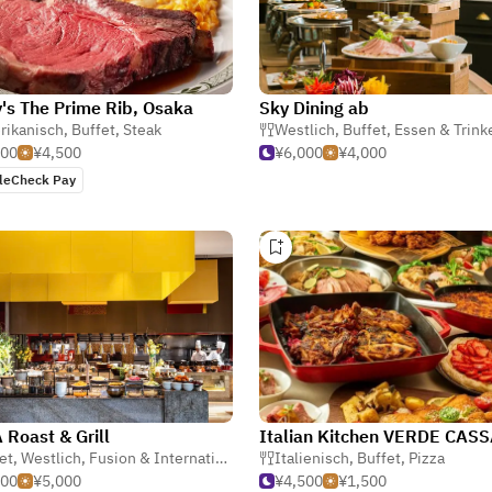
's The Prime Rib, Osaka
Sky Dining ab
rikanisch
eak
,
Buffet
,
Steak
Westlich
,
Buffet
,
Essen & Trink
500
¥4,500
¥6,000
¥4,000
leCheck Pay
Roast & Grill
Italian Kitchen VERDE CAS
et
,
Westlich
,
Fusion & International
Italienisch
,
Buffet
,
Pizza
000
¥5,000
¥4,500
¥1,500