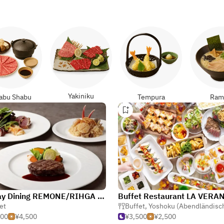
Yakiniku
abu Shabu
Tempura
Ram
All Day Dining REMONE/RIHGA Royal Hotel Osaka
Buffet Restaurant LA VERA
ch
et
,
Buffet
Buffet
,
Yoshoku (Abendländische Japa
000
¥4,500
¥3,500
¥2,500