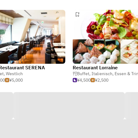
 Restaurant SERENA
Restaurant Lorraine
et
,
Westlich
Buffet
,
Italienisch
,
Essen & Trink
000
¥5,000
¥4,500
¥2,500