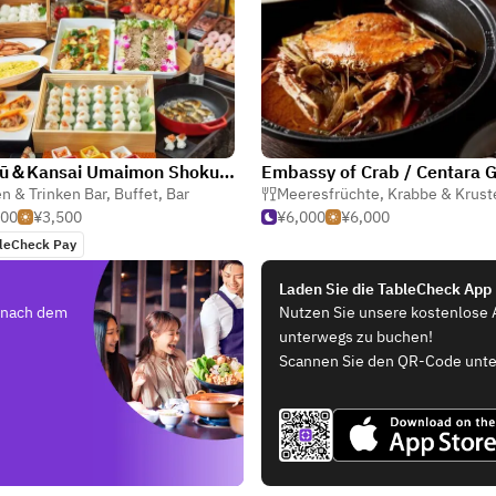
Wagyū＆Kansai Umaimon Shokuzai RESTAURANT&BAR 17CLUB APA HOTEL&RESORT 〈OSAKA NAMBA EKIMAE TOWER〉
n & Trinken Bar
,
Buffet
,
Bar
Meeresfrüchte
,
Krabbe & Krusten
000
¥3,500
¥6,000
¥6,000
leCheck Pay
Laden Sie die TableCheck App
e nach dem
Nutzen Sie unsere kostenlose 
unterwegs zu buchen!
Scannen Sie den QR-Code unte