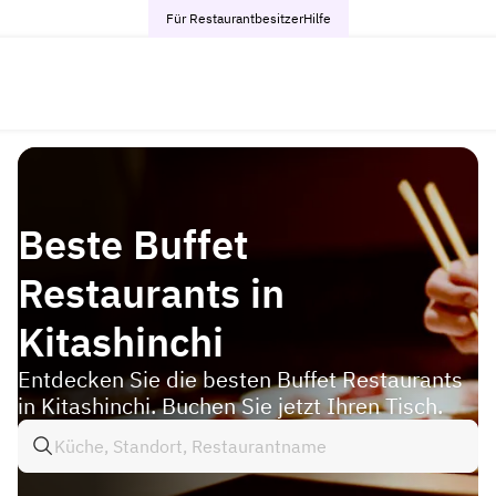
Für Restaurantbesitzer
Hilfe
Beste Buffet
Restaurants in
Kitashinchi
Entdecken Sie die besten Buffet Restaurants
in Kitashinchi. Buchen Sie jetzt Ihren Tisch.