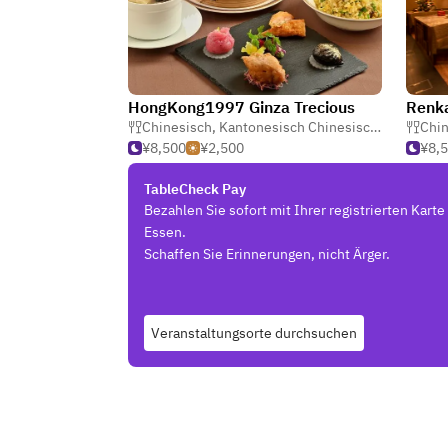
HongKong1997 Ginza Trecious
Renk
Chinesisch
,
Kantonesisch Chinesisch
,
Dim Sum
Chin
¥8,500
¥2,500
¥8,
TableCheck Pay
Bezahlen Sie sofort mit Ihrer registrierten Kart
Essen.
Schaffen Sie Erinnerungen, nicht Ärger.
Veranstaltungsorte durchsuchen