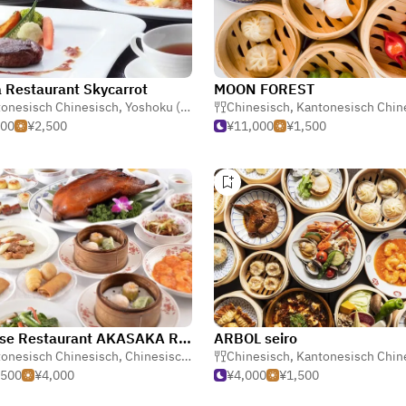
 Restaurant Skycarrot
MOON FOREST
onesisch Chinesisch
,
Yoshoku (Abendländische Japanisch)
Chinesisch
,
Kantonesisch Chine
,
Pasta
000
¥2,500
¥11,000
¥1,500
Chinese Restaurant AKASAKA RIKYU AKASAKA
ARBOL seiro
onesisch Chinesisch
,
Chinesisch
,
Dim Sum
Chinesisch
,
Kantonesisch Chine
,500
¥4,000
¥4,000
¥1,500