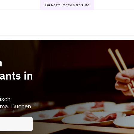
Für Restaurantbesitzer
Hilfe
h
ants in
isch
ama. Buchen