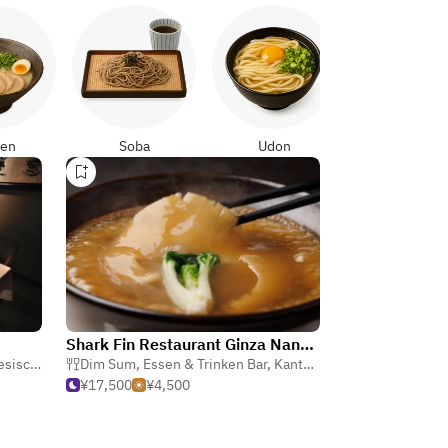
Yakitori
en
Soba
Udon
Shark Fin Restaurant Ginza Nanoka
sisch
,
Dim Sum
Dim Sum
,
Essen & Trinken Bar
,
Kantonesisch Chinesisch
¥17,500
¥4,500