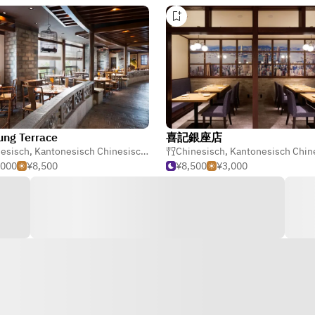
ung Terrace
喜記銀座店
esisch
,
Kantonesisch Chinesisch
,
Dim Sum
Chinesisch
,
Kantonesisch Chin
,000
¥8,500
¥8,500
¥3,000