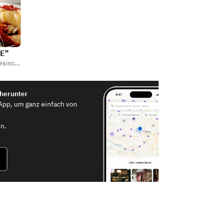
EE"
sisch
,
Dim Sum
 herunter
App, um ganz einfach von
n.