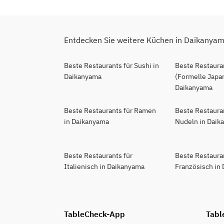
Entdecken Sie weitere Küchen in Daikanya
Beste Restaurants für Sushi in
Beste Restauran
Daikanyama
(Formelle Japan
Daikanyama
Beste Restaurants für Ramen
Beste Restaura
in Daikanyama
Nudeln in Daik
Beste Restaurants für
Beste Restaura
Italienisch in Daikanyama
Französisch in
TableCheck-App
Tabl