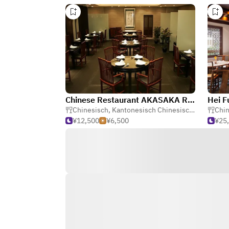
Chinese Restaurant AKASAKA RIKYU GINZA
Hei F
Chinesisch
,
Kantonesisch Chinesisch
,
Dim Sum
Chin
¥12,500
¥6,500
¥25