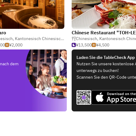
aro
Chinese Restaurant "TOH-L
esisch
,
Kantonesisch Chinesisch
,
Dim Sum
Chinesisch
,
Kantonesisch Chine
500
¥2,000
¥13,500
¥4,500
Laden Sie die TableCheck App
e nach dem
Nutzen Sie unsere kostenlose 
unterwegs zu buchen!
Scannen Sie den QR-Code unte