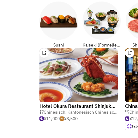
Sushi
Kaiseki (Formelle Japanisch)
Sh
Hotel Okura Restaurant Shinjuku Chinese Cuisine Touri
China
Chinesisch
,
Kantonesisch Chinesisch
,
Dim Sum
Chin
¥11,000
¥3,500
¥12
Tab