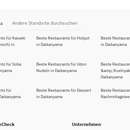
Andere Standorte durchsuchen
ma
ts für Kaiseki
Beste Restaurants für Hotpot
Beste Restauran
isch) in
in Daikanyama
in Daikanyama
nts für Soba
Beste Restaurants für Udon
Beste Restaurant
anyama
Nudeln in Daikanyama
&amp; Kushiyaki
Daikanyama
nts für
Beste Restaurants für Dessert
Beste Restauran
 Daikanyama
in Daikanyama
Nachmittagstee
eCheck
Unternehmen