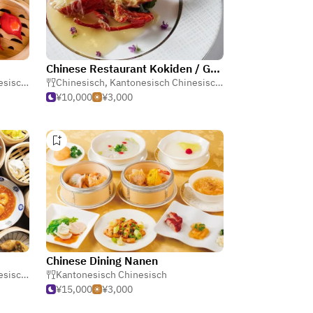
Chinese Restaurant Kokiden / Grand Prince Hotel Shintakanawa
sisch
,
Dim Sum
Chinesisch
,
Kantonesisch Chinesisch
,
Dim Sum
¥10,000
¥3,000
Chinese Dining Nanen
sisch
,
Dim Sum
Kantonesisch Chinesisch
¥15,000
¥3,000