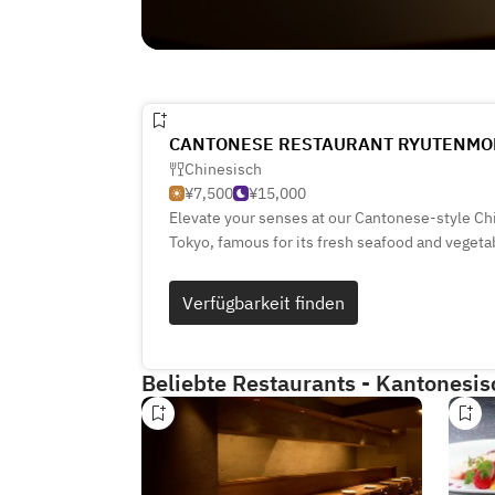
CANTONESE RESTAURANT RYUTENMON /
Chinesisch
¥7,500
¥15,000
Elevate your senses at our Cantonese-style Chi
Tokyo, famous for its fresh seafood and vegetab
seasonal delicacies.
“Ryutenmon” means “Heaven’s Dragon Gate” in
Verfügbarkeit finden
name befitting a regal Chinese restaurant which
Cantonese cuisine and the many great moments 
Beliebte Restaurants - Kantonesis