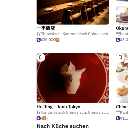
一平飯店
Okura
Chinesisch
,
Kantonesisch Chinesisch
Kant
¥30,000
-
¥6,
Hu Jing - Janu Tokyo
Kantonesisch Chinesisch
,
Chinesisch
,
Dim Sum
Kant
-
-
¥11
Nach Küche suchen