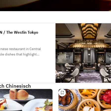
 The Westin Tokyo
nese restaurant in Central
le dishes that highlight
 Cantonese, an auspicious
 has been celebrated for its
it has shared with guests.
ch Chinesisch