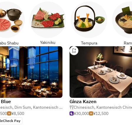
Yakiniku
abu Shabu
Tempura
Ram
 Blue
Ginza Kazen
esisch
,
Dim Sum
,
Kantonesisch Chinesisch
Chinesisch
,
Kantonesisch Chine
,500
¥8,500
¥30,000
¥12,500
leCheck Pay