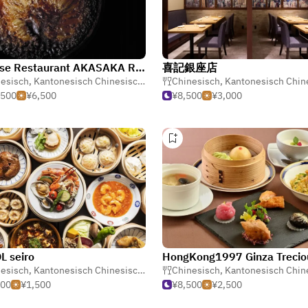
Chinese Restaurant AKASAKA RIKYU GINZA
喜記銀座店
esisch
,
Kantonesisch Chinesisch
,
Dim Sum
Chinesisch
,
Kantonesisch Chin
,500
¥6,500
¥8,500
¥3,000
 seiro
HongKong1997 Ginza Trecio
esisch
,
Kantonesisch Chinesisch
,
Dim Sum
Chinesisch
,
Kantonesisch Chine
000
¥1,500
¥8,500
¥2,500