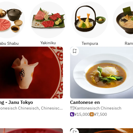
Yakiniku
abu Shabu
Tempura
Ram
ng - Janu Tokyo
Cantonese en
onesisch Chinesisch
,
Chinesisch
,
Dim Sum
Kantonesisch Chinesisch
¥15,000
¥7,500