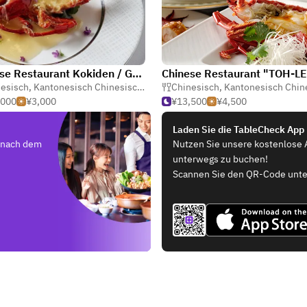
Chinese Restaurant Kokiden / Grand Prince Hotel Shintakanawa
Chinese Restaurant "TOH-L
esisch
,
Kantonesisch Chinesisch
,
Dim Sum
Chinesisch
,
Kantonesisch Chine
,000
¥3,000
¥13,500
¥4,500
Laden Sie die TableCheck App
e nach dem
Nutzen Sie unsere kostenlose 
unterwegs zu buchen!
Scannen Sie den QR-Code unte