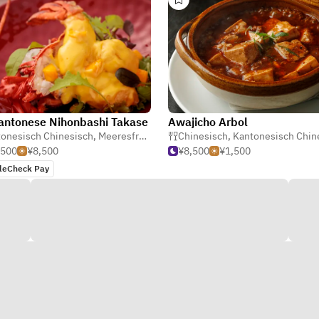
antonese Nihonbashi Takase
Awajicho Arbol
onesisch Chinesisch
,
Meeresfrüchte
Chinesisch
,
Kantonesisch Chin
,500
¥8,500
¥8,500
¥1,500
leCheck Pay