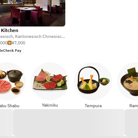
 Kitchen
esisch
,
Kantonesisch Chinesisch
,
Sichuan Chinesisch
,000
¥7,000
leCheck Pay
Yakiniku
abu Shabu
Tempura
Ram