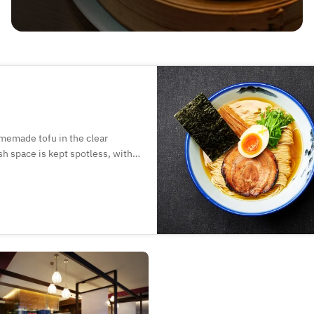
omemade tofu in the clear
sh space is kept spotless, with
m fragrant yuzu ramen to dishes
hlight each ingredient’s natural
 other drinks as you unwind in