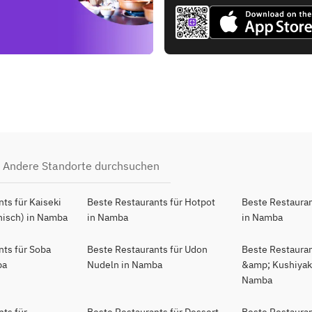
Andere Standorte durchsuchen
ts für Kaiseki
Beste Restaurants für Hotpot
Beste Restauran
nisch) in Namba
in Namba
in Namba
nts für Soba
Beste Restaurants für Udon
Beste Restaurant
ba
Nudeln in Namba
&amp; Kushiyaki
Namba