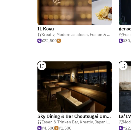
IL Koyu
gens
Kreativ
,
Modern asiatisch
,
Fusion & International
Fusi
¥22,500
-
¥30
Sky Dining & Bar Choutsugai Umeda
La' L
Essen & Trinken Bar
,
Kreativ
,
Japanisch
Mode
¥4,500
¥1,500
¥22