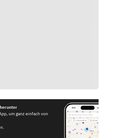
 herunter
App, um ganz einfach von
n.