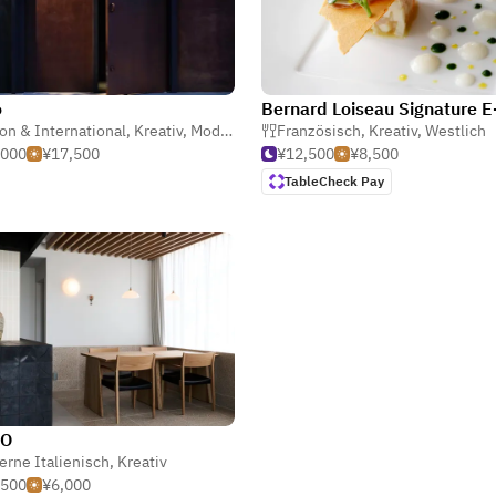
o
on & International
,
Kreativ
,
Moderne Französisch
Französisch
,
Kreativ
,
Westlich
,000
¥17,500
¥12,500
¥8,500
TableCheck Pay
VO
rne Italienisch
,
Kreativ
,500
¥6,000