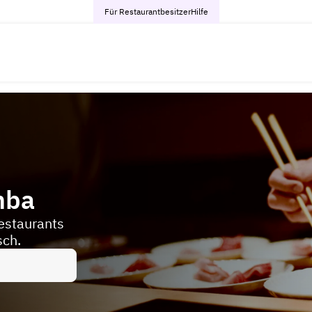
Für Restaurantbesitzer
Hilfe
mba
estaurants
sch.