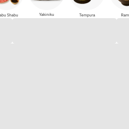
Yakiniku
abu Shabu
Tempura
Ram