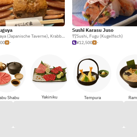
uguya
Sushi Karasu Juso
 & Krustentiere
aya (Japanische Taverne)
,
Krabbe & Krustentiere
Sushi
,
Fugu (Kugelfisch)
,
Fugu (Kugelfisch)
500
-
¥12,500
-
Yakiniku
abu Shabu
Tempura
Ram