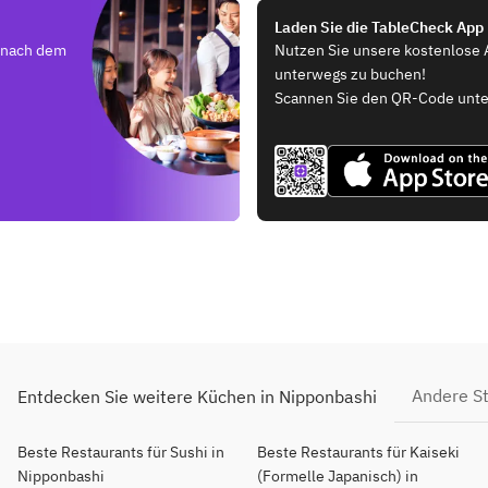
Laden Sie die TableCheck App
e nach dem
Nutzen Sie unsere kostenlose 
unterwegs zu buchen!
Scannen Sie den QR-Code unte
Andere S
Entdecken Sie weitere Küchen in Nipponbashi
Beste Restaurants für Sushi in
Beste Restaurants für Kaiseki
Nipponbashi
(Formelle Japanisch) in