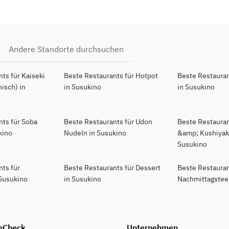
Andere Standorte durchsuchen
ts für Kaiseki
Beste Restaurants für Hotpot
Beste Restauran
isch) in
in Susukino
in Susukino
nts für Soba
Beste Restaurants für Udon
Beste Restaurant
kino
Nudeln in Susukino
&amp; Kushiyaki
Susukino
nts für
Beste Restaurants für Dessert
Beste Restauran
 Susukino
in Susukino
Nachmittagstee
eCheck
Unternehmen