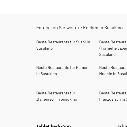
Entdecken Sie weitere Küchen in Susukino
Beste Restaurants für Sushi in
Beste Restauran
Susukino
(Formelle Japan
Susukino
Beste Restaurants für Ramen
Beste Restaura
in Susukino
Nudeln in Susu
Beste Restaurants für
Beste Restaura
Italienisch in Susukino
Französisch in
TableCheck-App
Tabl