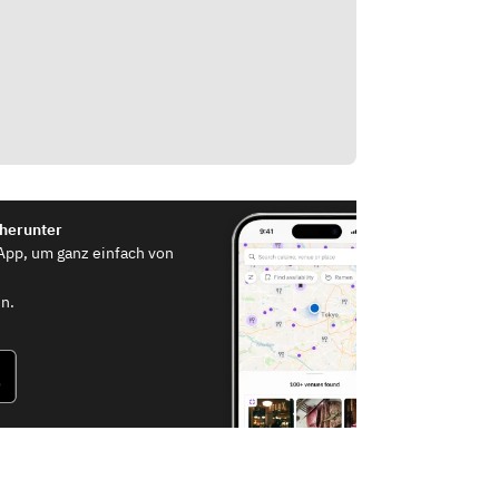
 herunter
App, um ganz einfach von
n.