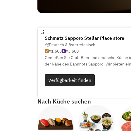
Schmatz Sapporo Stellar Place store
Deutsch & österreichisch
¥1,500
¥3,500
Genießen Sie Craft Beer und deutsche Küche i
der Nähe des Bahnhofs Sapporo. Wir bieten ei
can-drink-Optionen und richten auch private F
Veranstaltungen aus!
Verfügbarkeit finden
Nach Küche suchen