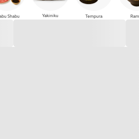
Yakiniku
abu Shabu
Tempura
Ram