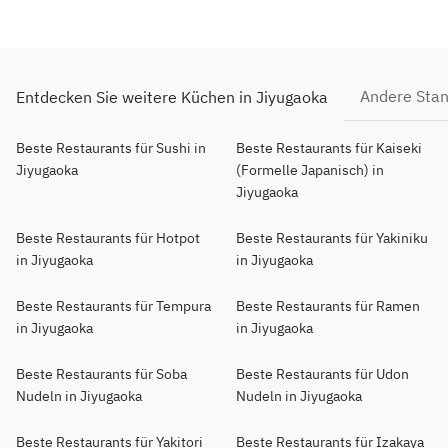
Andere Sta
Entdecken Sie weitere Küchen in Jiyugaoka
Beste Restaurants für Sushi in
Beste Restaurants für Kaiseki
Jiyugaoka
(Formelle Japanisch) in
Jiyugaoka
Beste Restaurants für Hotpot
Beste Restaurants für Yakiniku
in Jiyugaoka
in Jiyugaoka
Beste Restaurants für Tempura
Beste Restaurants für Ramen
in Jiyugaoka
in Jiyugaoka
Beste Restaurants für Soba
Beste Restaurants für Udon
Nudeln in Jiyugaoka
Nudeln in Jiyugaoka
Beste Restaurants für Yakitori
Beste Restaurants für Izakaya