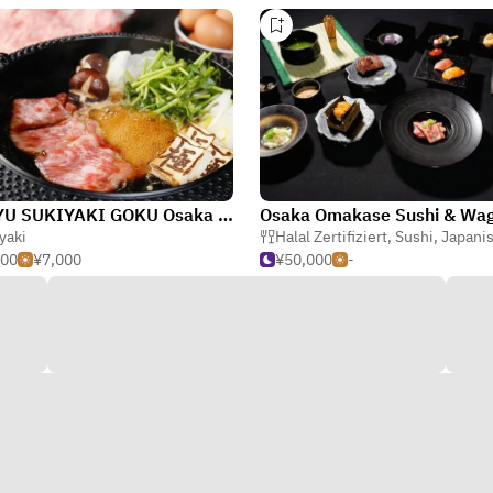
WAGYU SUKIYAKI GOKU Osaka Dotonbori
yaki
Halal Zertifiziert
,
Sushi
,
Japani
000
¥7,000
¥50,000
-