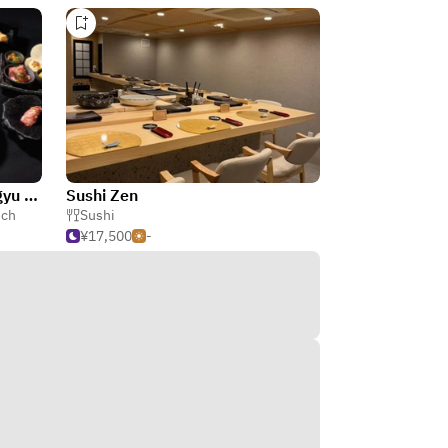
Osaka Omakase Sushi & Wagyu Steak Halal Dotonbori Restaurant Osaka Sushi Wagyu Restaurant
Sushi Zen
sch
Sushi
¥17,500
-