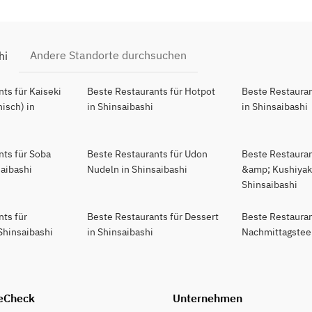
Andere Standorte durchsuchen
hi
ts für Kaiseki
Beste Restaurants für Hotpot
Beste Restauran
isch) in
in Shinsaibashi
in Shinsaibashi
nts für Soba
Beste Restaurants für Udon
Beste Restaurant
saibashi
Nudeln in Shinsaibashi
&amp; Kushiyaki
Shinsaibashi
nts für
Beste Restaurants für Dessert
Beste Restauran
Shinsaibashi
in Shinsaibashi
Nachmittagstee 
eCheck
Unternehmen