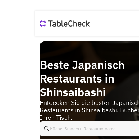
Beste Japanisch
Restaurants in
Shinsaibashi
Entdecken Sie die besten Japanisc
Restaurants in Shinsaibashi. Buchen
Ihren Tisch.