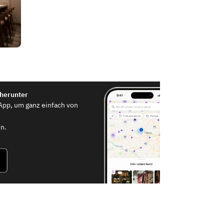
 herunter
App, um ganz einfach von
n.