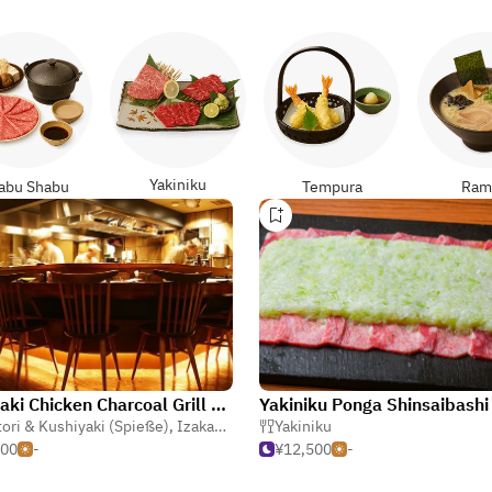
Yakiniku
abu Shabu
Tempura
Ram
Miyazaki Chicken Charcoal Grill Kuruma Osaka Shinsaibashi
Yakiniku Ponga Shinsaibashi
tori & Kushiyaki (Spieße)
,
Izakaya (Japanische Taverne)
Yakiniku
,
Shabu Shabu (H
500
-
¥12,500
-