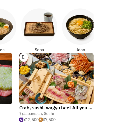
Yakitori
en
Soba
Udon
Crab, sushi, wagyu beef All you can eat Kaniya Maruhana Shinsaibashi
eißer Topf)
Japanisch
,
Sushi
¥12,500
¥7,500