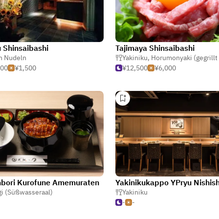
 Shinsaibashi
Tajimaya Shinsaibashi
n Nudeln
Yakiniku
,
Horumonyaki (gegrillt Inne
000
¥1,500
¥12,500
¥6,000
nbori Kurofune Amemuraten
i (Süßwasseraal)
Yakiniku
-
-