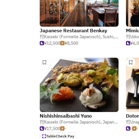
Japanese Restaurant Benkay
Mimiu
Kaiseki (Formelle Japanisch)
,
Sushi
,
Japanisch
Udo
¥12,500
¥8,500
¥6,
Nishishinsaibashi Yuno
Doto
Kaiseki (Formelle Japanisch)
,
Japanisch
Unag
¥17,500
-
-
-
TableCheck Pay