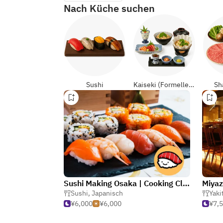
Nach Küche suchen
Sushi
Kaiseki (Formelle Japanisch)
Sh
Sushi Making Osaka | Cooking Class in Japan
Sushi
,
Japanisch
Yaki
¥6,000
¥6,000
¥7,