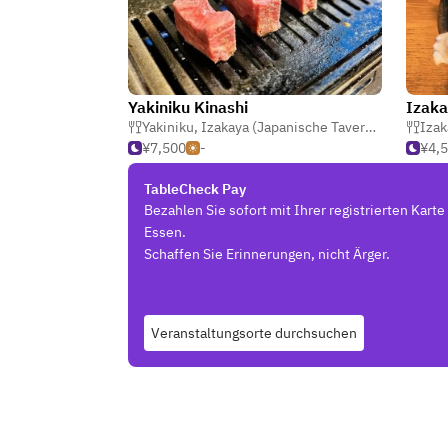
Yakiniku Kinashi
Izaka
Yakiniku
,
Izakaya (Japanische Taverne)
,
Horumony
Izak
¥7,500
-
¥4,
TableCheck Pay
Bezahlen Sie sofort mit Ihrer registrierten Kart
Essen.
Schaffen Sie Erinnerungen, nicht Ärger.
Veranstaltungsorte durchsuchen