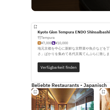
Kyoto Gion Tempura ENDO Shinsaibashi
Tempura
¥7,000
¥10,000
地元京都を中心に新鮮な京野菜や魚介などを丁
さ」ばかりを集めて名代京風てんぷらに致しま
あくまでもお客さま本位に食されるタイミング
いきます。
Verfügbarkeit finden
名代の京風天ぷらを、京都の四季の彩りと共に
Beliebte Restaurants - Japanisch