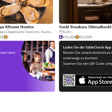
ya Kitsune Honten
Sushi Yosakura Shinsaibashi
aki (gegrillt Innereien)
aya (Japanische Taverne)
,
Austernbar
Sushi
500
-
¥15,000
¥15,000
Laden Sie die TableCheck App
e nach dem
Nutzen Sie unsere kostenlose 
unterwegs zu buchen!
Scannen Sie den QR-Code unte