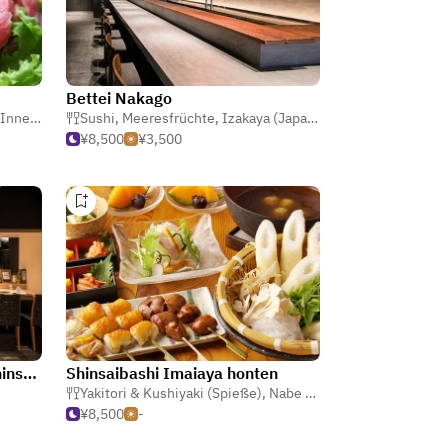
Bettei Nakago
reien)
,
Steak
Sushi
,
Meeresfrüchte
,
Izakaya (Japanische Taverne)
¥8,500
¥3,500
Yakinikukappo YPryu Nishishinsaibashi store
Shinsaibashi Imaiaya honten
Yakitori & Kushiyaki (Spieße)
,
Nabe (Japanische Hotpot)
,
I
¥8,500
-