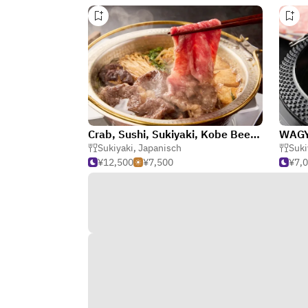
Crab, Sushi, Sukiyaki, Kobe Beef, Ushimaru, Shinsaibashi
Sukiyaki
,
Japanisch
Suki
¥12,500
¥7,500
¥7,