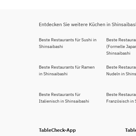
Entdecken Sie weitere Küchen in Shinsaibas
Beste Restaurants für Sushi in
Beste Restauran
Shinsaibashi
(Formelle Japan
Shinsaibashi
Beste Restaurants für Ramen
Beste Restaura
in Shinsaibashi
Nudeln in Shin
Beste Restaurants für
Beste Restaura
Italienisch in Shinsaibashi
Französisch in 
TableCheck-App
Tabl