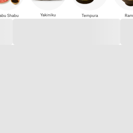
Yakiniku
abu Shabu
Tempura
Ram