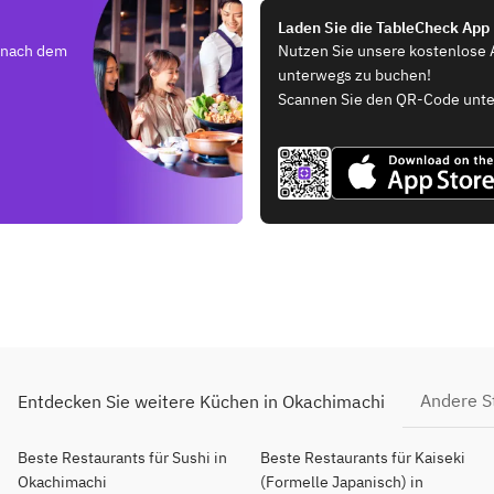
Laden Sie die TableCheck App
e nach dem
Nutzen Sie unsere kostenlose 
unterwegs zu buchen!
Scannen Sie den QR-Code unte
Andere S
Entdecken Sie weitere Küchen in Okachimachi
Beste Restaurants für Sushi in
Beste Restaurants für Kaiseki
Okachimachi
(Formelle Japanisch) in