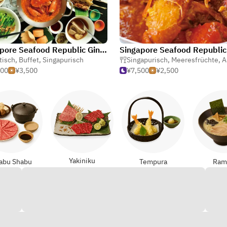
Singapore Seafood Republic Ginza
tisch
,
Buffet
,
Singapurisch
Singapurisch
,
Meeresfrüchte
,
As
000
¥3,500
¥7,500
¥2,500
Yakiniku
abu Shabu
Tempura
Ram